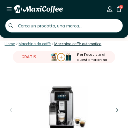
0
global.search.placeholder
Home
Macchina da caffè
Macchina caffè automatica
Per l’acquisto di
GRATIS
questa macchina