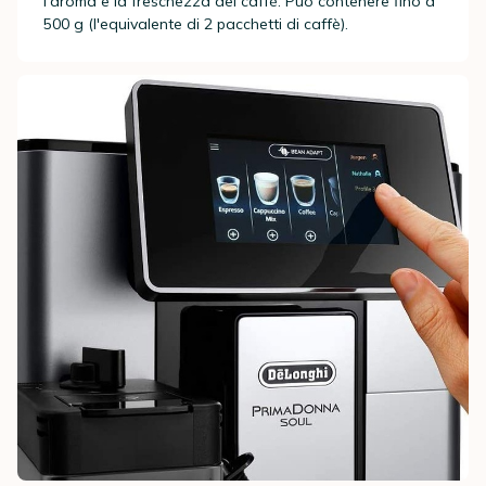
l'aroma e la freschezza del caffè. Può contenere fino a
500 g (l'equivalente di 2 pacchetti di caffè).