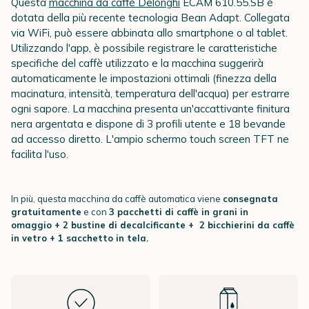
Questa
macchina da caffè Delonghi
ECAM 610.55.SB è
dotata della più recente tecnologia Bean Adapt. Collegata
via WiFi, può essere abbinata allo smartphone o al tablet.
Utilizzando l'app, è possibile registrare le caratteristiche
specifiche del caffè utilizzato e la macchina suggerirà
automaticamente le impostazioni ottimali (finezza della
macinatura, intensità, temperatura dell'acqua) per estrarre
ogni sapore. La macchina presenta un'accattivante finitura
nera argentata e dispone di 3 profili utente e 18 bevande
ad accesso diretto. L'ampio schermo touch screen TFT ne
facilita l'uso.
In più, questa macchina da caffè automatica viene
consegnata
gratuitamente
e con
3
pacchetti di caffè in grani in
omaggio
+ 2 bustine di decalcificante
+ 2 bicchierini da caffè
in vetro + 1 sacchetto in tela.