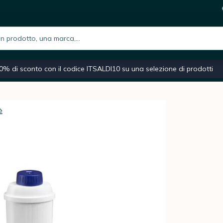
na da caffè automatica - DLSC002 x 12
72,9
i
h.placeholder
iano
Macchina caffè espresso
Caffè macinato
Moka
0% di sconto con il codice ITSALDI10 su una selezione di prodotti
è