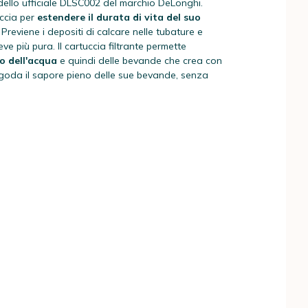
dello ufficiale
DLSC002 del marchio DeLonghi.
ccia per
estendere il durata di vita del suo
Previene i depositi di calcare nelle tubature e
ve più pura. Il cartuccia filtrante permette
to dell'acqua
e quindi delle bevande che crea con
 goda il sapore pieno delle sue bevande, senza