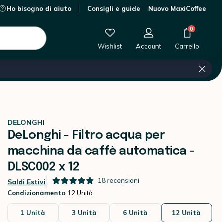
Ho bisogno di aiuto
Consigli e guide
Nuovo MaxiCoffee
0 €
-
+
Aggiungi al carrello
0
Wishlist
Account
Carrello
DELONGHI
DeLonghi - Filtro acqua per
macchina da caffè automatica -
DLSC002 x 12
18
recensioni
Saldi Estivi
Condizionamento
12 Unità
1 Unità
3 Unità
6 Unità
12 Unità