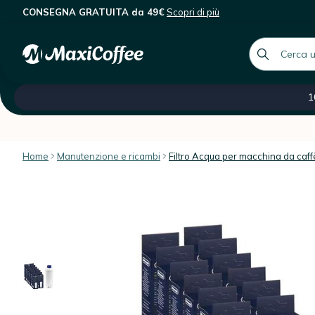
CONSEGNA GRATUITA da 49€
Scopri di più
DeLonghi - Filtro acqua per macchi
Descrizione
Caratteristiche
Recensioni dei client
global.searc
Tutte le nostre categorie
Saldi -60 %
Caffè ital
1
Home
Manutenzione e ricambi
Filtro Acqua per macchina da caff