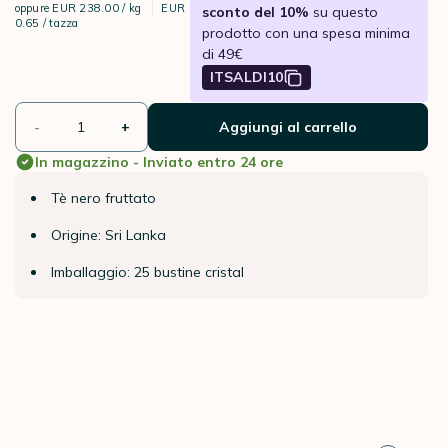
oppure
EUR 238.00 / kg
EUR
sconto del 10%
su questo
0.65 / tazza
prodotto con una spesa minima
di 49€
ITSALDI10
-
+
Aggiungi al carrello
In magazzino - Inviato entro 24 ore
Tè nero fruttato
Origine: Sri Lanka
Imballaggio: 25 bustine cristal