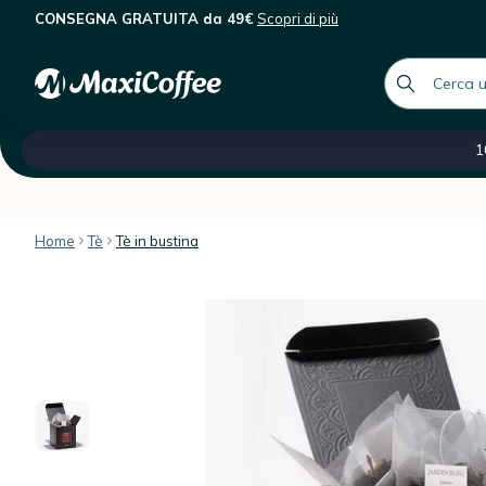
CONSEGNA GRATUITA da 49€
Scopri di più
Dammann Frères - Tè nero Jardin Bleu
Descrizione
Caratteristiche
Recensioni dei client
global.searc
Tutte le nostre categorie
Saldi -60 %
Caffè ital
1
Home
Tè
Tè in bustina