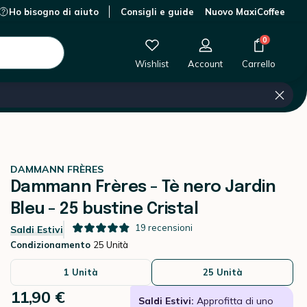
Ho bisogno di aiuto
Consigli e guide
Nuovo MaxiCoffee
0 €
-
+
Aggiungi al carrello
0
Wishlist
Account
Carrello
DAMMANN FRÈRES
Dammann Frères - Tè nero Jardin
Bleu - 25 bustine Cristal
19
recensioni
Saldi Estivi
Condizionamento
25 Unità
1 Unità
25 Unità
11,90 €
Saldi Estivi:
Approfitta di uno