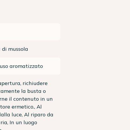
 di mussola
fuso aromatizzato
apertura, richiudere
tamente la busta o
irne il contenuto in un
tore ermetico., Al
alla luce, Al riparo da
ria, In un luogo