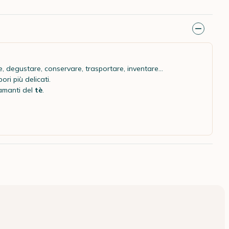
e, degustare, conservare, trasportare, inventare...
ori più delicati.
i amanti del
tè
.