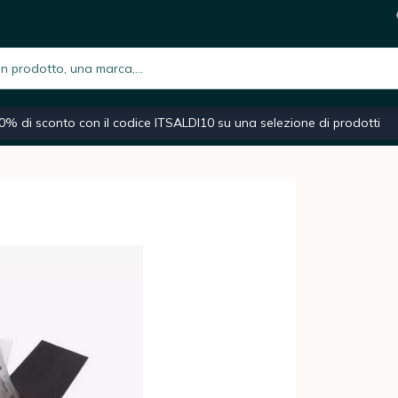
 - 25 bustine Cristal
11,9
i
h.placeholder
iano
Macchina caffè espresso
Caffè macinato
Moka
0% di sconto con il codice ITSALDI10 su una selezione di prodotti