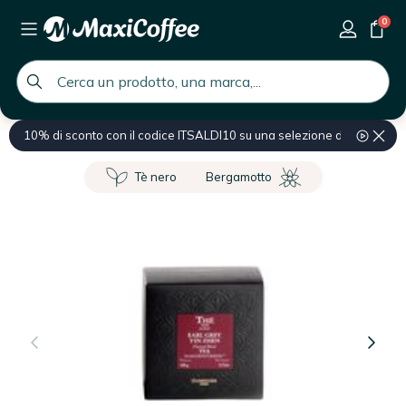
0
global.search.placeholder
10% di sconto con il codice ITSALDI10 su una selezione di prodotti
Home
Prodotti professionali
Ingrosso Tè e Tisane
Tè nero
Bergamotto