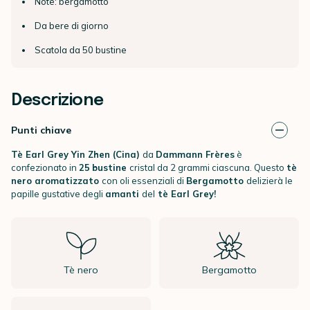
Note: bergamotto
Da bere di giorno
Scatola da 50 bustine
Descrizione
Punti chiave
Tè Earl Grey Yin Zhen
(Cina)
da
Dammann Frères
è
confezionato in
25
bustine
cristal da 2 grammi ciascuna. Questo
tè
nero aromatizzato
con
oli essenziali di
Bergamotto
delizierà le
papille gustative degli
amanti
del
tè Earl Grey!
Tè nero
Bergamotto