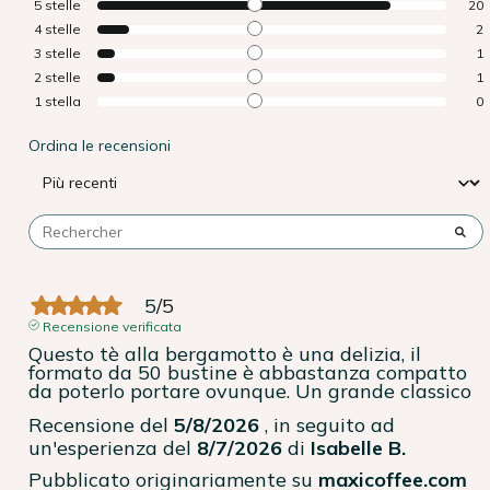
5
stelle
20
4
stelle
2
3
stelle
1
2
stelle
1
1
stella
0
Ordina le recensioni
5
/
5
Recensione verificata
Questo tè alla bergamotto è una delizia, il 
formato da 50 bustine è abbastanza compatto 
da poterlo portare ovunque. Un grande classico
Recensione del
5/8/2026
, in seguito ad
un'esperienza del
8/7/2026
di
Isabelle B.
Pubblicato originariamente su
maxicoffee.com