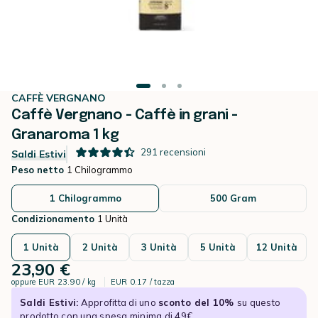
CAFFÈ VERGNANO
Caffè Vergnano - Caffè in grani -
Granaroma 1 kg
291
recensioni
Saldi Estivi
Peso netto
1 Chilogrammo
1 Chilogrammo
500 Gram
Condizionamento
1 Unità
1 Unità
2 Unità
3 Unità
5 Unità
12 Unità
23,90 €
oppure
EUR 23.90 / kg
EUR 0.17 / tazza
Saldi Estivi:
Approfitta di uno
sconto del 10%
su questo
prodotto con una spesa minima di 49€