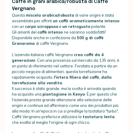
Caffè in grani arabica/robusta di Caffè
Vergnano
Questa
miscela arabica/robusta
di varie origini è stata
assemblata per offrirti
un caffè aromaticamente intenso
con un
corpo sciropposo
e
un retrogusto
potente.
Gli amanti del
caffè
intenso
ne saranno soddisfatti!
Disponibile anche in confezione da
500 g di caffè
Granaroma
di caffè Vergnano
L'azienda italiana caffè Vergnano
crea caffè da 4
generazioni
. Con una presenza sul mercato da 135 anni, è
un punto di riferimento nel settore. Fondata a partire da un
piccolo negozio di alimentari, questa torrefazione ha
rapidamente acquisito
l'intera filiera del caffè, dalla
torrefazione alla vendita.
Il successo è stato grande, ma la svolta è arrivata quando
ha acquisito una
piantagione in Kenya
. È per questo che
l'azienda presta grande attenzione alla selezione delle
origini e continua ad affermarsi come uno dei produttori più
alla moda. In un'epoca in cui si predilige la tostatura "turbo",
Caffè Vergnano preferisce utilizzare la
tostatura lenta
,
che esalta al meglio l'origine di ogni chicco.