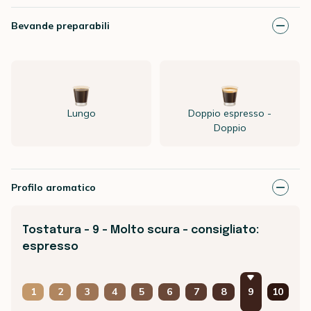
Bevande preparabili
Lungo
Doppio espresso -
Doppio
Profilo aromatico
Tostatura - 9 - Molto scura - consigliato:
espresso
1
2
3
4
5
6
7
8
9
10