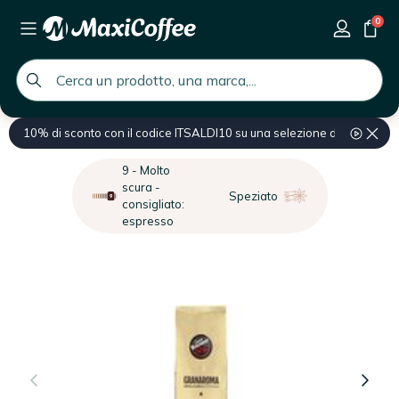
0
global.search.placeholder
10% di sconto con il codice ITSALDI10 su una selezione di prodotti
Home
Prodotti professionali
Ingrosso Caffè
Ingrosso Caffè in gran
9 - Molto
scura -
Speziato
consigliato:
espresso