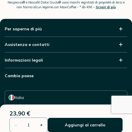
Nespresso® e Nescafé Dolce Gusto® sono marchi registrati di proprietà di terzi e
non hanno alcun legame con MaxiCoffee -
* da 49€ –
Scopri di più
Per saperne di più
Assistenza e contatti
Informazioni legali
Cambia paese
Seleziona il tuo paese
Italia
23,90 €
-
+
Aggiungi al carrello
© 2006 - 2026 - Riproduzione vietata