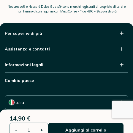
Nespresso® e Nescafé Dolce Gusto® sono marchi registrati di proprietà di terzi e
non hanno alcun legame con MaxiCoffee -
* da 49€ –
Scopri di più
Per saperne di più
Assistenza e contatti
Informazioni legali
Cambia paese
Seleziona il tuo paese
Italia
14,90 €
-
+
Aggiungi al carrello
© 2006 - 2026 - Riproduzione vietata