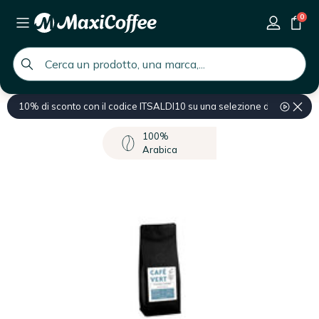
0
global.search.placeholder
10% di sconto con il codice ITSALDI10 su una selezione di prodotti
Home
Caffè
Caffè verde in grani (non tostato)
100%
Arabica