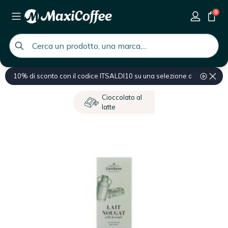
0
global.search.placeholder
10% di sconto con il codice ITSALDI10 su una selezione di prodotti
Home
Cioccolato e Golosità
Tavoletta di cioccolato
Cioccolato al
latte