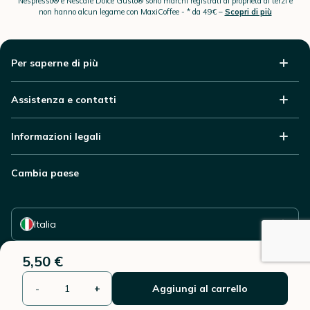
Nespresso® e Nescafé Dolce Gusto® sono marchi registrati di proprietà di terzi e
non hanno alcun legame con MaxiCoffee -
* da 49€ –
Scopri di più
Per saperne di più
Assistenza e contatti
Informazioni legali
Cambia paese
Seleziona il tuo paese
Italia
5,50 €
-
+
Aggiungi al carrello
© 2006 - 2026 - Riproduzione vietata