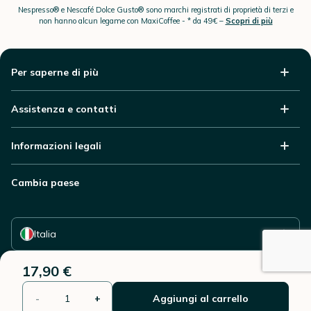
Nespresso® e Nescafé Dolce Gusto® sono marchi registrati di proprietà di terzi e
non hanno alcun legame con MaxiCoffee -
* da 49€ –
Scopri di più
Per saperne di più
Assistenza e contatti
Informazioni legali
Cambia paese
Seleziona il tuo paese
Italia
17,90 €
-
+
Aggiungi al carrello
© 2006 - 2026 - Riproduzione vietata