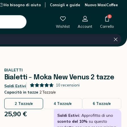
Ho bisogno di aiuto
Consigli e guide
Nuovo MaxiCoffee
0 €
-
+
Aggiungi al carrello
0
Wishlist
Account
Carrello
BIALETTI
Bialetti - Moka New Venus 2 tazze
10
recensioni
Saldi Estivi
Capacità in tazze
2 Tazza/e
2 Tazza/e
4 Tazza/e
6 Tazza/e
25,90 €
Saldi Estivi:
Approfitta di uno
sconto del 10%
su questo