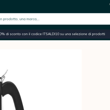
25,9
i
h.placeholder
iano
Macchina caffè espresso
Caffè macinato
Moka
0% di sconto con il codice ITSALDI10 su una selezione di prodotti