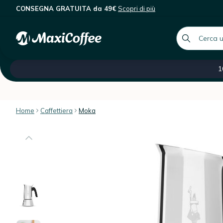
CONSEGNA GRATUITA da 49€
Scopri di più
Bialetti - Moka New Venus 2 tazze
Descrizione
Caratteristiche
Recensioni dei client
global.searc
Tutte le nostre categorie
Saldi -60 %
Caffè ital
1
Home
Caffettiera
Moka