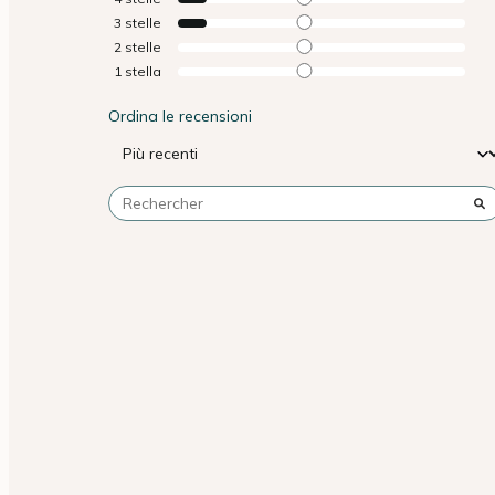
3
stelle
2
stelle
1
stella
Ordina le recensioni