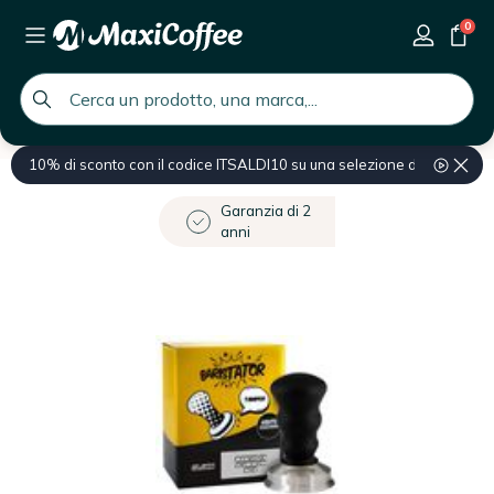
0
global.search.placeholder
10% di sconto con il codice ITSALDI10 su una selezione di prodotti
Home
Accessori per caffè e tè
Accessori per baristi
Tamper e livel
Garanzia di 2
anni