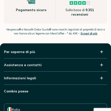
Pagamento sicuro
Sulla base di
9.351
recensioni
Nespresso® e Nescafé Dolce Gusto® sono marchi registrati di proprietà di terzi e
non hanno alcun legame con MaxiCoffee -
* da 49€ –
Scopri di più
Per saperne di più
Assistenza e contatti
Informazioni legali
Cambia paese
Seleziona il tuo paese
Italia