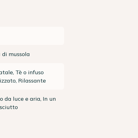
 di mussola
atale, Tè o infuso
zzato, Rilassante
o da luce e aria, In un
sciutto