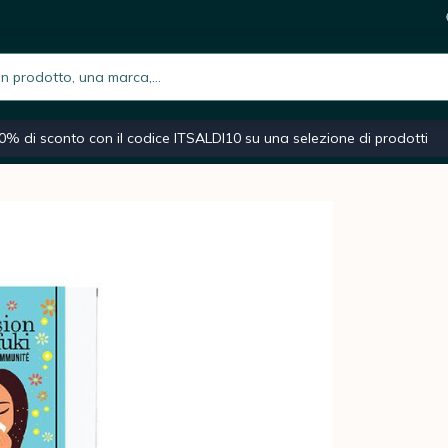
 vie respiratorie 18 bustine
6,2
i
h.placeholder
iano
Macchina caffè espresso
Caffè macinato
Moka
0% di sconto con il codice ITSALDI10 su una selezione di prodotti