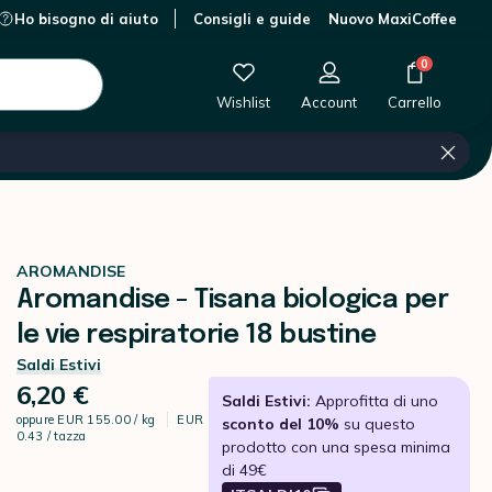
Ho bisogno di aiuto
Consigli e guide
Nuovo MaxiCoffee
0 €
-
+
Aggiungi al carrello
0
Wishlist
Account
Carrello
AROMANDISE
Aromandise - Tisana biologica per
le vie respiratorie 18 bustine
Saldi Estivi
6,20 €
Saldi Estivi:
Approfitta di uno
oppure
EUR 155.00 / kg
EUR
sconto del 10%
su questo
0.43 / tazza
prodotto con una spesa minima
di 49€