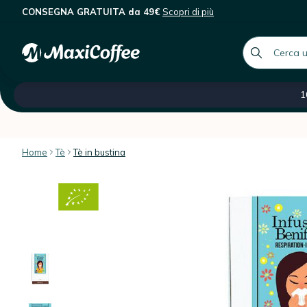
CONSEGNA GRATUITA da 49€
Scopri di più
Aromandise - Tisana biologica per le
Descrizione
Caratteristiche
Recensioni dei client
global.searc
Tutte le nostre categorie
Saldi -60 %
Caffè ital
1
Home
Tè
Tè in bustina