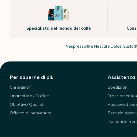
Specialista del mondo del caffè
Cons
Nespresso® e Nescafé Dolce Gusto® so
Per saperne di più
Assistenza 
Chi siamo?
Spedizioni
I marchi MaxiCoffee
Tracciamento d
Obiettivo Qualità
Password per
Offerta di benvenuto
Servizio post-
Domande freq