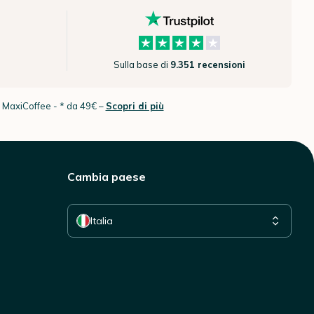
Sulla base di
9.351 recensioni
n MaxiCoffee -
* da 49€ –
Scopri di più
Cambia paese
Seleziona il tuo paese
Italia