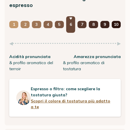
espresso
1
2
3
4
5
6
7
8
9
10
Acidità pronunciata
Amarezza pronunciata
& profilo aromatico del
& profilo aromatico di
terroir
tostatura
Espresso o filtro: come scegliere la
tostatura giusta?
Scopri il colore di tostatura più adatto
a te