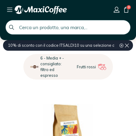
0
global.search.placeholder
10% di sconto con il codice ITSALDI10 su una selezione di prodotti
Home
Caffè
Caffè in grani
6 - Media + -
consigliato:
Frutti rossi
filtro ed
espresso