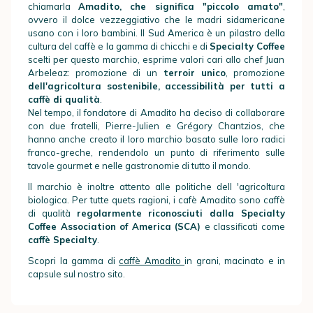
chiamarla
Amadito, che significa "piccolo amato"
,
ovvero il dolce vezzeggiativo che le madri sidamericane
usano con i loro bambini. Il Sud America è un pilastro della
cultura del caffè e
la gamma di chicchi
e di
Specialty Coffee
scelti per questo marchio, esprime valori cari allo chef Juan
Arbeleaz
:
promozione di un
terroir unico
, promozione
dell'agricoltura sostenibile, accessibilità per tutti a
caffè di qualità
.
Nel tempo, il fondatore di Amadito ha deciso di c
ollaborare
con due fratelli, Pierre-Julien e Grégory Chantzios
, che
hanno anche creato il loro marchio basato sulle loro radici
franco-greche, rendendolo un punto di riferimento sulle
tavole gourmet e nelle gastronomie di tutto il mondo.
Il marchio è inoltre attento alle politiche dell 'agricoltura
biologica. Per tutte quets ragioni, i cafè Amadito sono caffè
di qualità
regolarmente riconosciuti dalla Specialty
Coffee Association of America (SCA)
e classificati come
caffè Specialty
.
Scopri
l
a gamma di
caffè Amadito
in grani, macinato e in
capsule
sul nostro sito.