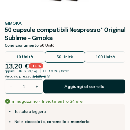
GIMOKA
50 capsule compatibili Nespresso* Original
Sublime – Gimoka
Condizionamento
50 Unità
10 Unità
50 Unità
100 Unità
13,20 €
-11 %
oppure
EUR 6.60 / kg
EUR 0.26 / tazza
Invece di
Percentuale di sconto
14,90 €
Vecchio prezzo:
-
+
Aggiungi al carrello
In magazzino - Inviato entro 24 ore
Tostatura leggera
Note:
cioccolato, caramello e mandorla