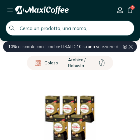
0
global.search.placeholder
10% di sconto con il codice ITSALDI10 su una selezione di prodotti
Home
Capsule e cialde di caffè
Capsule compatibili macchine Nesp
Arabica /
Goloso
Robusta