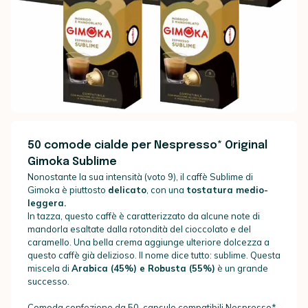
50 comode cialde per Nespresso* Original
Gimoka Sublime
Nonostante la sua intensità (voto 9), il caffè Sublime di
Gimoka è piuttosto
delicato
, con una
tostatura medio-
leggera.
In tazza, questo caffè è caratterizzato da alcune note di
mandorla esaltate dalla rotondità del cioccolato e del
caramello. Una bella crema aggiunge ulteriore dolcezza a
questo caffè già delizioso. Il nome dice tutto: sublime. Questa
miscela di
Arabica (45%) e Robusta (55%)
è un grande
successo.
Comoda confezione da 50
capsule compatibili Nespresso*