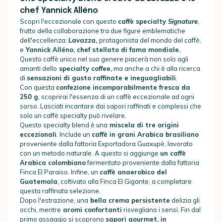
chef Yannick Alléno
Scopri l'eccezionale con questo
caffè specialty
Signature
,
frutto della collaborazione tra due figure emblematiche
dell'eccellenza:
Lavazza,
protagonista del mondo del caffè,
e
Yannick Alléno, chef stellato di fama mondiale.
Questo caffè unico nel suo genere piacerà non solo agli
amanti dello
specialty coffee,
ma anche a chi è alla ricerca
di
sensazioni di gusto raffinate e ineguagliabili
.
Con questa
confezione incomparabilmente fresca da
250 g
, scoprirai l'essenza di un caffè eccezionale ad ogni
sorso. Lasciati incantare dai sapori raffinati e complessi che
solo un caffè specialty può rivelare.
Questo specialty blend è una
miscela di tre origini
eccezionali
. Include un
caffè in grani Arabica brasiliano
proveniente dalla fattoria Exportadora Guaxupè, lavorato
con un metodo naturale. A questo si aggiunge
un caffè
Arabica colombiano
fermentato proveniente dalla fattoria
Finca El Paraiso. Infine, un
caffè anaerobico del
Guatemala
, coltivato alla Finca El Gigante, a completare
questa raffinata selezione.
Dopo l'estrazione, una
bella crema persistente
delizia gli
occhi, mentre
aromi confortanti
risvegliano i sensi. Fin dal
primo assaggio si scoprono
sapori gourmet, in