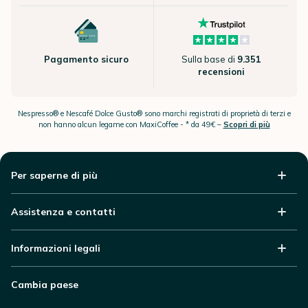
Pagamento sicuro
Sulla base di
9.351
recensioni
Nespresso® e Nescafé Dolce Gusto® sono marchi registrati di proprietà di terzi e
non hanno alcun legame con MaxiCoffee -
* da 49€ –
Scopri di più
Per saperne di più
Assistenza e contatti
Informazioni legali
Cambia paese