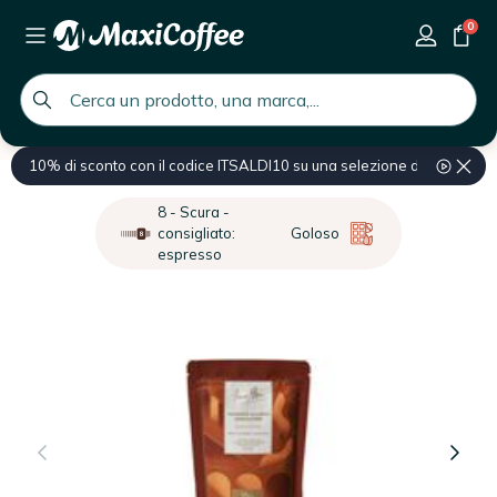
0
global.search.placeholder
10% di sconto con il codice ITSALDI10 su una selezione di prodotti
Home
Caffè
Caffè in grani
8 - Scura -
consigliato:
Goloso
espresso