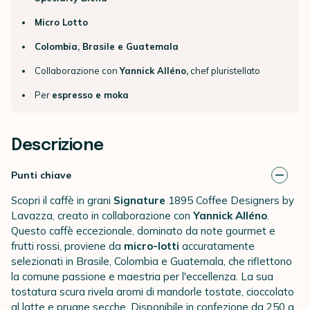
Micro Lotto
Colombia, Brasile e Guatemala
Collaborazione con
Yannick Alléno,
chef pluristellato
Per
espresso e moka
Descrizione
Punti chiave
Scopri il caffè in grani
Signature
1895 Coffee Designers by
Lavazza, creato in collaborazione con
Yannick Alléno
.
Questo caffè eccezionale, dominato da note gourmet e
frutti rossi, proviene da
micro-lotti
accuratamente
selezionati in Brasile, Colombia e Guatemala, che riflettono
la comune passione e maestria per l'eccellenza. La sua
tostatura scura rivela aromi di mandorle tostate, cioccolato
al latte e prugne secche. Disponibile in confezione da 250 g.