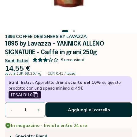
1896 COFFEE DESIGNERS BY LAVAZZA
1895 by Lavazza - YANNICK ALLÉNO
SIGNATURE - Caffè in grani 250g
8
recensioni
Saldi Estivi
14,55 €
oppure
EUR 58.20 / kg
EUR 0.41 / tazza
Saldi Estivi:
Approfitta di uno
sconto del 10%
su questo
prodotto con una spesa minima di 49€
ITSALDI10
-
+
Aggiungi al carrello
In magazzino - Inviato entro 24 ore
Specialty Blend