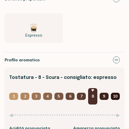
Espresso
Profilo aromatico
Tostatura - 8 - Scura - consigliato: espresso
1
2
3
4
5
6
7
8
9
10
Acidità pronunciata
Amarezza pronunciata