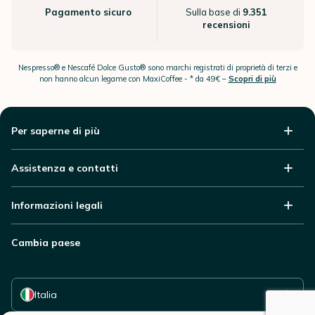
Pagamento sicuro
Sulla base di
9.351
recensioni
Nespresso® e Nescafé Dolce Gusto® sono marchi registrati di proprietà di terzi e
non hanno alcun legame con MaxiCoffee -
* da 49€ –
Scopri di più
Per saperne di più
Assistenza e contatti
Informazioni legali
Cambia paese
Seleziona il tuo paese
Italia