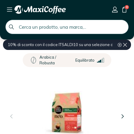
0
global.search.placeholder
10% di sconto con il codice ITSALDI10 su una selezione di prodotti
Home
Capsule e cialde di caffè
Cialde Nescafé* Dolce Gusto* Neo
Arabica /
Equilibrato
Robusta