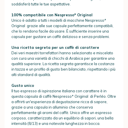
soddisferà tutte le tue aspettative.
100% compatibile con
Nespresso* Original
Unico è adatto a tutti i modelli di macchine Nespresso*
Original grazie alle sue capsule perfettamente compatibili,
che lo rendono facile da usare. È sufficiente inserire una
capsula per gustare un caffè delizioso e senza problemi.
Una ricetta segreta per un caffè di carattere
Dei veri maestri torrefattori hanno selezionato e miscelato
con cura una varietà di chicchi di Arabica per garantire una
qualità superiore. La ricetta segreta garantisce la costanza
in tazza e un profilo di gusto ben bilanciato, rispettando i più
alti standard di qualità.
Gusto unico
Il tuo espresso di ispirazione italiana con carattere è in
questa capsula di caffè Nespresso* Original di Perléo. Oltre
a offrirti un'esperienza di degustazione ricca di sapore,
grazie a una capsula in alluminio che conserva
perfettamente gli aromi del caffè. Unico offre un espresso
corposo, caratterizzato da un equilibrio di sapori, una bella
intensità (8/13) e una notevole lunghezza in bocca.