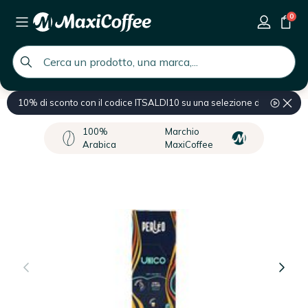
0
global.search.placeholder
10% di sconto con il codice ITSALDI10 su una selezione di prodotti
Home
Capsule e cialde di caffè
Capsule compatibili macchine Nesp
100%
Marchio
Arabica
MaxiCoffee