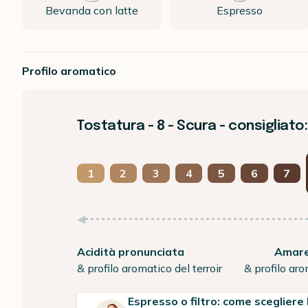
Bevanda con latte
Espresso
Profilo aromatico
Tostatura - 8 - Scura - consigliat
1
2
3
4
5
6
7
Acidità pronunciata
Amare
& profilo aromatico del terroir
& profilo aro
Espresso o filtro: come scegliere