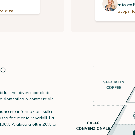
mio caf
to a te
Scopri l
iffusi nei diversi canali di
ito domestico o commerciale.
i mancano informazioni sulla
assa facilmente reperibili. La
 100% Arabica a oltre 20% di