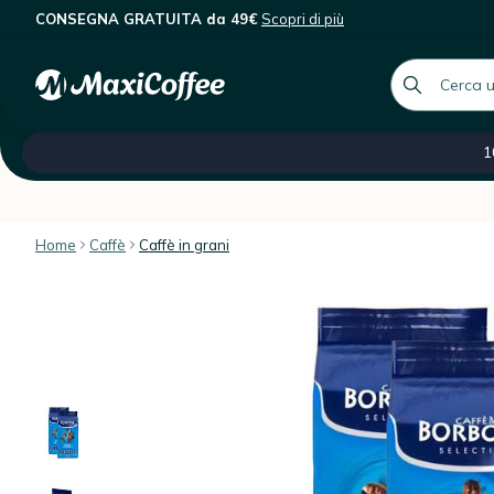
CONSEGNA GRATUITA da 49€
Scopri di più
Caffè Borbone - Caffè in grani - Cr
Descrizione
Caratteristiche
Recensioni dei client
global.searc
Tutte le nostre categorie
Saldi -60 %
Caffè ital
1
Home
Caffè
Caffè in grani