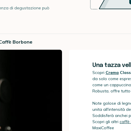
erienza di degustazione può
 Caffè Borbone
Una tazza vel
Scopri
Crema
Class
da solo come espres
come un cappuccino 
Robusta, offre tutto 
Note golose di legn
unita all'intensità de
Soddisferà anchei pa
Scopri gli altri
caffè
MaxiCoffee