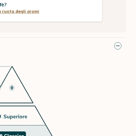
fè?
a ruota degli aromi