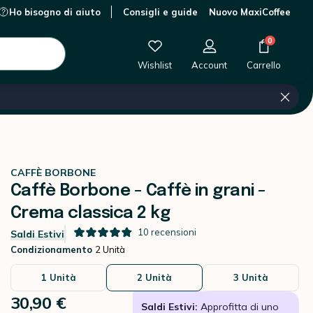
Ho bisogno di aiuto
Consigli e guide
Nuovo MaxiCoffee
0 €
-
+
Aggiungi al carrello
0
Wishlist
Account
Carrello
CAFFÈ BORBONE
Caffè Borbone - Caffè in grani -
Crema classica 2 kg
10
recensioni
Saldi Estivi
Condizionamento
2 Unità
1 Unità
2 Unità
3 Unità
30,90 €
Saldi Estivi:
Approfitta di uno