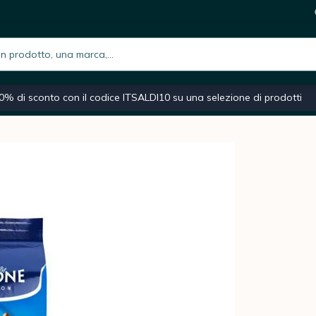
ema classica 2 kg
30,9
i
h.placeholder
iano
Macchina caffè espresso
Caffè macinato
Moka
0% di sconto con il codice ITSALDI10 su una selezione di prodotti