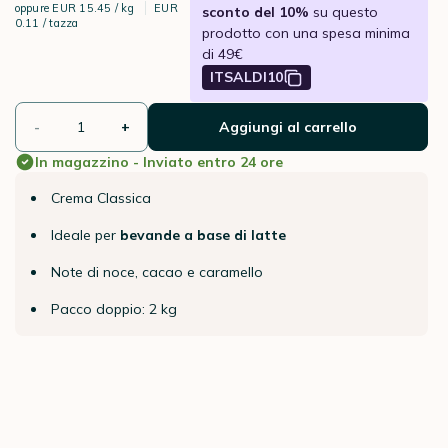
oppure
EUR 15.45 / kg
EUR
sconto del 10%
su questo
0.11 / tazza
prodotto con una spesa minima
di 49€
ITSALDI10
-
+
Aggiungi al carrello
In magazzino - Inviato entro 24 ore
Crema Classica
Ideale per
bevande a base di latte
Note di noce, cacao e caramello
Pacco doppio: 2 kg