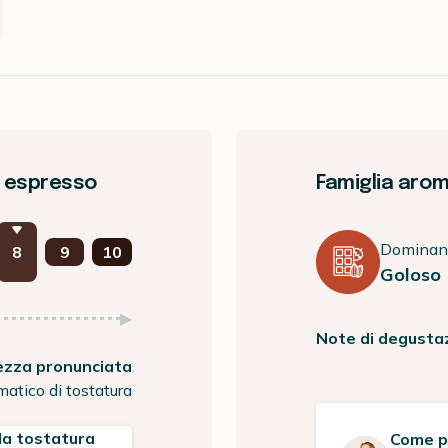
o: espresso
Famiglia arom
Dominan
8
9
10
Goloso
Note di degusta
zza pronunciata
matico di tostatura
 la tostatura
Come po