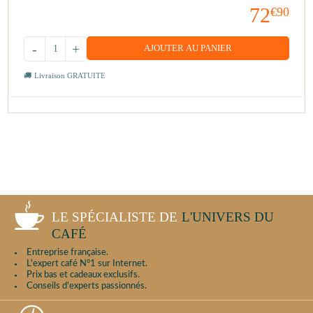
72
€90
-
+
AJOUTER AU PANIER
Livraison GRATUITE
LE SPÉCIALISTE DE
L'UNIVERS DU
CAFÉ
Entreprise française.
L'expert café N°1 sur Internet.
Prix bas et cadeaux exclusifs.
Conseils d'experts passionnés.