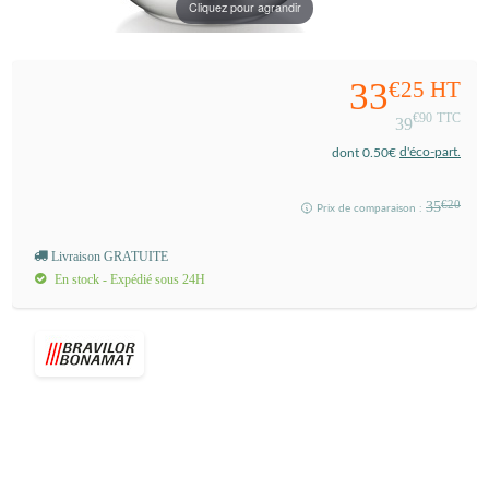
Cliquez pour agrandir
33
€25
HT
€90
TTC
39
d'éco-part.
dont 0.50€
35
€20
Prix de comparaison :
Livraison GRATUITE
En stock - Expédié sous 24H