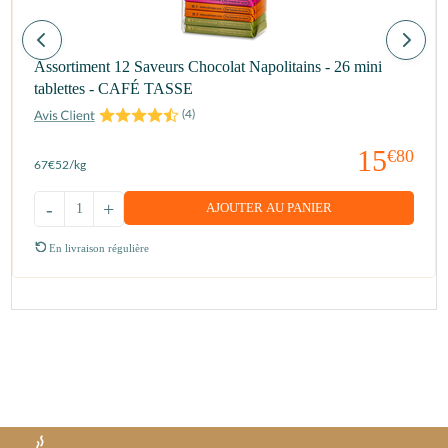
Assortiment 12 Saveurs Chocolat Napolitains - 26 mini
tablettes - CAFÉ TASSE
(
4
)
15
€80
67
€52
/kg
-
+
AJOUTER AU PANIER
En livraison régulière