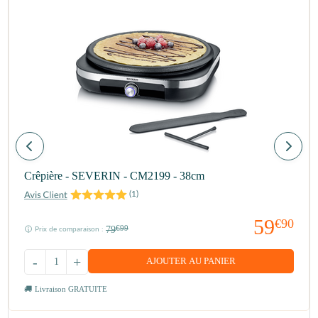
Crêpière - SEVERIN - CM2199 - 38cm
(
1
)
59
€90
79
€99
Prix de comparaison :
-
+
AJOUTER AU PANIER
Livraison GRATUITE