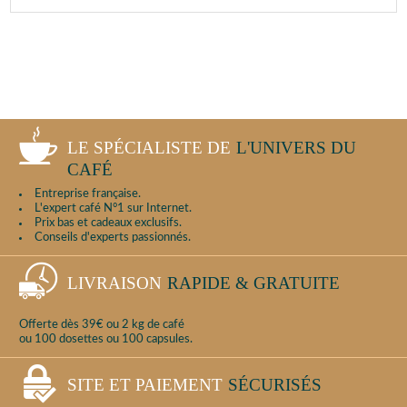
LE SPÉCIALISTE DE
L'UNIVERS DU
CAFÉ
Entreprise française.
L'expert café N°1 sur Internet.
Prix bas et cadeaux exclusifs.
Conseils d'experts passionnés.
LIVRAISON
RAPIDE & GRATUITE
Offerte dès 39€ ou 2 kg de café
ou 100 dosettes ou 100 capsules.
SITE ET PAIEMENT
SÉCURISÉS