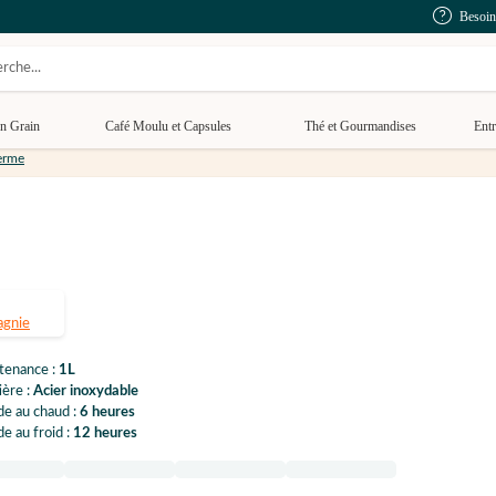
Besoin
n Grain
Café Moulu et Capsules
Thé et Gourmandises
Entr
herme
gnie
tenance :
1L
ère :
Acier inoxydable
e au chaud :
6 heures
e au froid :
12 heures