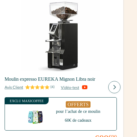
E
Moulin expresso EUREKA Mignon Libra noir
(
4
)
EXCLU MAXICOFFEE
OFFERTS
pour l’achat de ce moulin
60€ de cadeaux