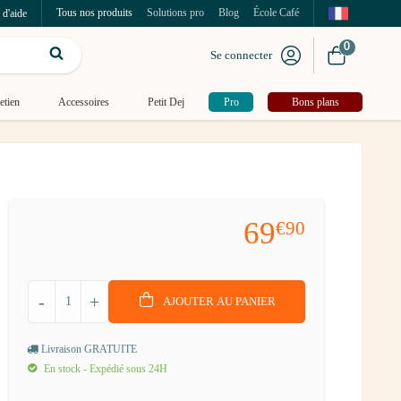
Tous nos produits
Solutions pro
Blog
École Café
 d'aide
0
Se connecter
etien
Accessoires
Petit Dej
Pro
Bons plans
69
€90
-
+
AJOUTER AU PANIER
Livraison GRATUITE
En stock - Expédié sous 24H