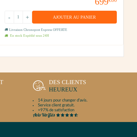
699
€00
-
+
AJOUTER AU PANIER
Livraison Chronopost Express OFFERTE
En stock Expédié sous 24H
NT
DES CLIENTS
HEUREUX
14 jours pour changer d'avis.
Service client gratuit.
+97% de satisfaction