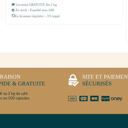
Livraison GRATUITE dès 2 kg
En stock - Expédié sous 24H
En livraison régulière :
- 5%
suppl.
VRAISON
SITE ET PAIEME
PIDE & GRATUITE
SÉCURISÉS
€ ou 2 kg de café
s ou 100 capsules.