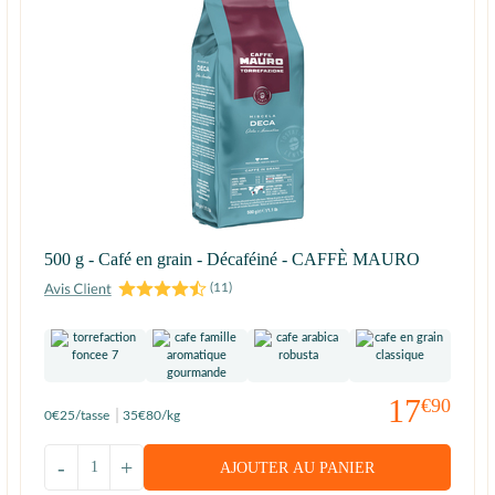
500 g - Café en grain - Décaféiné - CAFFÈ MAURO
(
11
)
17
€90
0
€25
/tasse
35
€80
/kg
-
+
AJOUTER AU PANIER