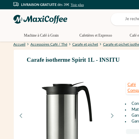
Voir plus
LIVRAISON GRATUITE
dès 39€
Machine à Café à Grain
Cafetières et Expresso
Café e
Accueil
Accessoires Café / Thé
Carafe et pichet
Carafe et pichet isot
Carafe isotherme Spirit 1L - INSITU
Café
Compa
Con
Mati
Gard
Gard