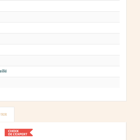
illé
VRIR