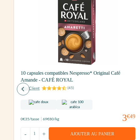
10 capsules compatibles Nespresso* Original Café
3
Amande - CAFÉ ROYAL
(
45
)
3
€49
0
€35
/tasse
69
€80
/kg
00
-
+
AJOUTER AU PANIER