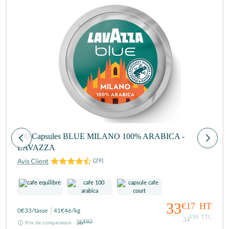
100 Capsules BLUE MILANO 100% ARABICA -
LAVAZZA
(
29
)
33
€17
HT
0
€33
/tasse
41
€46
/kg
€99
TTC
34
36
€02
Prix de comparaison :