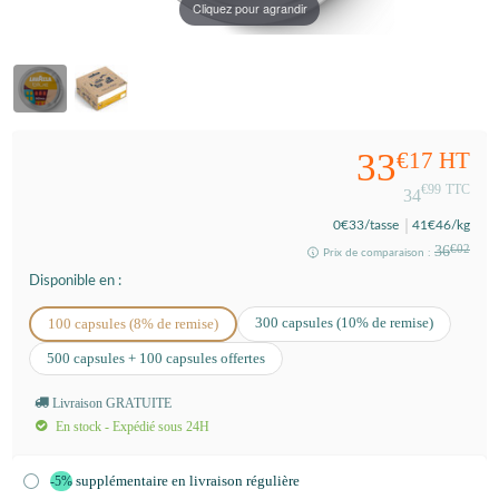
Cliquez pour agrandir
33
€17
HT
€99
TTC
34
0
€33
/tasse
41
€46
/kg
36
€02
Prix de comparaison :
Disponible en :
300 capsules (10% de remise)
100 capsules (8% de remise)
500 capsules + 100 capsules offertes
Livraison GRATUITE
En stock - Expédié sous 24H
supplémentaire en livraison régulière
-5%