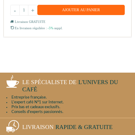
-
+
AJOUTER AU PANIER
Livraison GRATUITE
En livraison régulière :
-5%
suppl.
LE SPÉCIALISTE DE
L'UNIVERS DU
CAFÉ
Entreprise française.
L'expert café N°1 sur Internet.
Prix bas et cadeaux exclusifs.
Conseils d'experts passionnés.
LIVRAISON
RAPIDE & GRATUITE