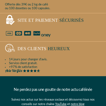
Offerte dès 39€ ou 2 kg de café
ou 100 dosettes ou 100 capsules.
SITE ET PAIEMENT
SÉCURISÉS
DES CLIENTS
HEUREUX
14 jours pour changer d'avis.
Service client gratuit.
+97% de satisfaction
Ne perdez pas une goutte de notre actu caféinée
Suivez nos actus sur les réseaux sociaux et découvrez tous nos
conseils sur notre chaîne
YouTube
et
notre blog