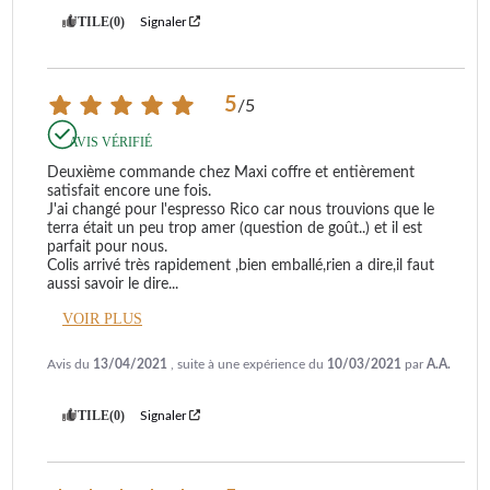
UTILE
(0)
Signaler
5
/
5
AVIS VÉRIFIÉ
Deuxième commande chez Maxi coffre et entièrement 
satisfait encore une fois.

J'ai changé pour l'espresso Rico car nous trouvions que le 
terra était un peu trop amer (question de goût..) et il est 
parfait pour nous.

Colis arrivé très rapidement ,bien emballé,rien a dire,il faut 
aussi savoir le dire
...
VOIR PLUS
Avis du
13/04/2021
, suite à une expérience du
10/03/2021
par
A.A.
UTILE
(0)
Signaler