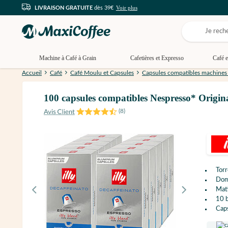
Voir plus
LIVRAISON GRATUITE
dès 39€
Machine à Café à Grain
Cafetières et Expresso
Café e
Accueil
Café
Café Moulu et Capsules
Capsules compatibles machines
100 capsules compatibles Nespresso* Origin
(
8
)
Torr
Dom
Mati
10 b
Caps