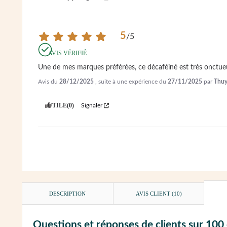
5
/
5
AVIS VÉRIFIÉ
Une de mes marques préférées, ce décaféiné est très onctueu
Avis du
28/12/2025
, suite à une expérience du
27/11/2025
par
Thuy
UTILE
(0)
Signaler
DESCRIPTION
AVIS CLIENT
(10)
Questions et réponses de clients sur 100