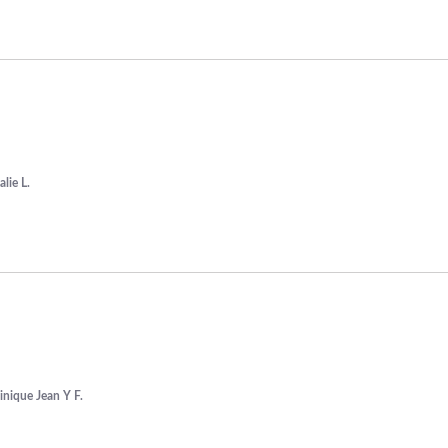
lie L.
nique Jean Y F.