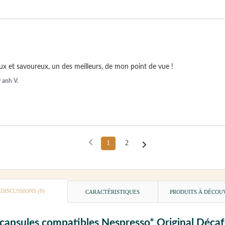
x et savoureux, un des meilleurs, de mon point de vue !
 anh V.
1
2
DISCUSSIONS (0)
CARACTÉRISTIQUES
PRODUITS À DÉCOU
 capsules compatibles Nespresso* Original Décaf