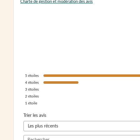
Charte de gestion et modération des avis
5
étoiles
4
étoiles
3
étoiles
2
étoiles
1
étoile
Trier les avis