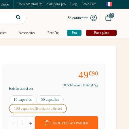
Tous nos produits
Solutions pro
Blog
École Café
 d'aide
0
Se connecter
etien
Accessoires
Petit Dej
Pro
Bons plans
49
€90
0
€50
/tasse
87
€54
/kg
Existe aussi en
10 capsules
50 capsules
100 capsules (livraison offerte)
-
+
AJOUTER AU PANIER