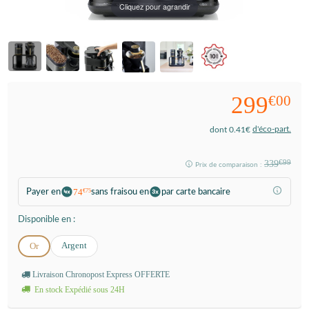
Cliquez pour agrandir
299
€00
d'éco-part.
dont 0.41€
339
€99
Prix de comparaison :
74
Payer en
sans frais
ou en
par carte bancaire
€75
Disponible en :
Argent
Or
Livraison Chronopost Express OFFERTE
En stock Expédié sous 24H