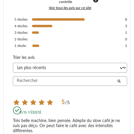
contrôle
Voir tous les avis sur ce site
5
étoiles
8
4
étoiles
3
3
étoiles
1
2
étoiles
0
1
étoile
1
Trier les avis
5
/
5
AVIS VÉRIFIÉ
Très belle machine, bien pensée. Adepte du slow café je ne 
suis pas déçu. On peut faire le café avec des intensités 
différentes.