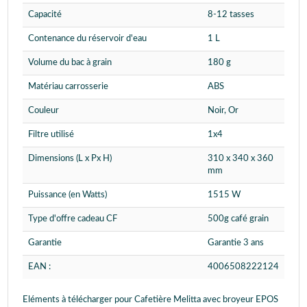
Capacité
8-12 tasses
Contenance du réservoir d'eau
1 L
Volume du bac à grain
180 g
Matériau carrosserie
ABS
Couleur
Noir, Or
Filtre utilisé
1x4
Dimensions (L x Px H)
310 x 340 x 360
mm
Puissance (en Watts)
1515 W
Type d'offre cadeau CF
500g café grain
Garantie
Garantie 3 ans
EAN :
4006508222124
Eléments à télécharger pour Cafetière Melitta avec broyeur EPOS