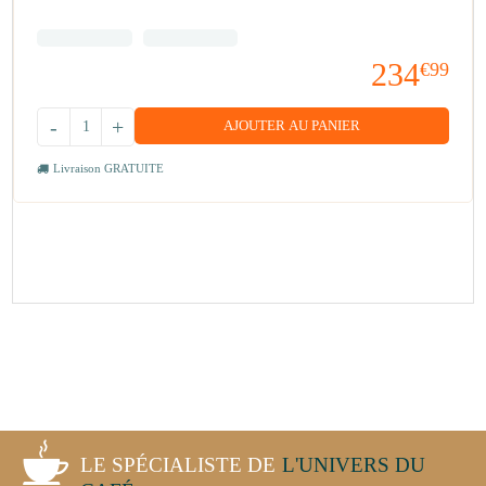
234
€99
-
+
AJOUTER AU PANIER
Livraison GRATUITE
LE SPÉCIALISTE DE
L'UNIVERS DU