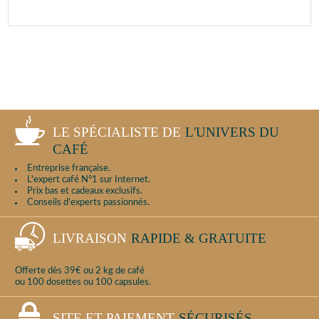
LE SPÉCIALISTE DE
L'UNIVERS DU
CAFÉ
Entreprise française.
L'expert café N°1 sur Internet.
Prix bas et cadeaux exclusifs.
Conseils d'experts passionnés.
LIVRAISON
RAPIDE & GRATUITE
Offerte dès 39€ ou 2 kg de café
ou 100 dosettes ou 100 capsules.
SITE ET PAIEMENT
SÉCURISÉS