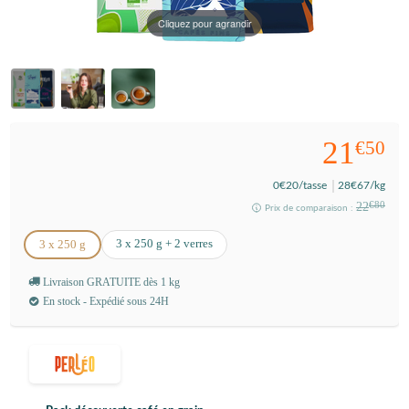
Cliquez pour agrandir
21
€50
0
€20
/tasse
28
€67
/kg
22
€80
Prix de comparaison :
3 x 250 g + 2 verres
3 x 250 g
Livraison GRATUITE dès 1 kg
En stock - Expédié sous 24H