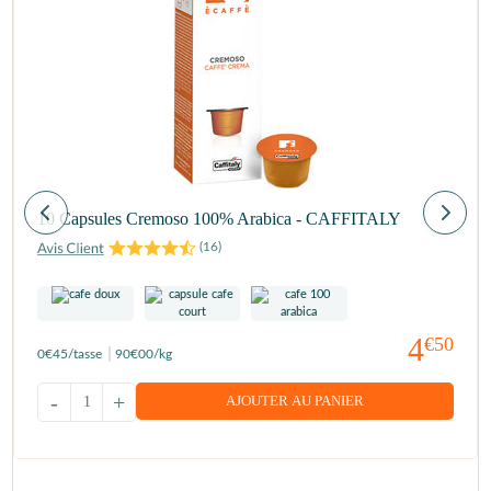
10 Capsules Cremoso 100% Arabica - CAFFITALY
(
16
)
4
€50
0
€45
/tasse
90
€00
/kg
-
+
AJOUTER AU PANIER