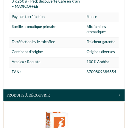
3 x 250 g - Pack découverte Café en grain
– MAXICOFFEE
Pays de torréfaction
France
Famille aromatique primaire
Mix familles
aromatiques
Torréfaction by Maxicoffee
Fraicheur garantie
Continent d'origine
Origines diverses
Arabica / Robusta
100% Arabica
EAN :
3700809385854
PRODUITS À DÉCOUVRIR