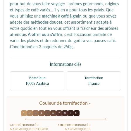
pour but de vous faire voyager : arômes gourmands, origines
et types de café variés… il y en a pour tous les palais. Que
vous utilisiez une
machine à café à grain
ou que vous soyez
adepte des
méthodes douces
, cet assortiment s’adapte à
votre quotidien tout en vous offrant la fraîcheur des arômes
attendue.
À offrir ou à s’offrir
, c’est l’occasion parfaite de
varier les plaisirs et de redonner du goût à vos pauses-café.
Conditionné en 3 paquets de 250g.
Informations clés
Botanique
Torréfaction
100% Arabica
France
Couleur de torréfaction -
1
2
3
4
5
6
7
8
9
10
ACIDITÉ PRONONCÉE
AMERTUME PRONONCÉE
& AROMATIQUE DU TERROIR
& AROMATIQUE DE