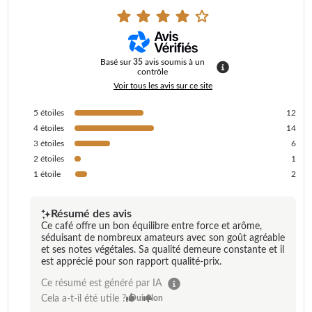
Basé sur
35
avis soumis à un
contrôle
Voir tous les avis sur ce site
5
étoiles
12
4
étoiles
14
3
étoiles
6
2
étoiles
1
1
étoile
2
Résumé des avis
Ce café offre un bon équilibre entre force et arôme,
séduisant de nombreux amateurs avec son goût agréable
et ses notes végétales. Sa qualité demeure constante et il
est apprécié pour son rapport qualité-prix.
Ce résumé est généré par IA
Cela a-t-il été utile ?
Oui
Non