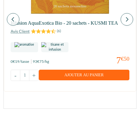
Infusion AquaExotica Bio - 20 sachets - KUSMI TEA
(
6
)
7
€50
0
€19
/tasse
93
€75
/kg
-
+
AJOUTER AU PANIER