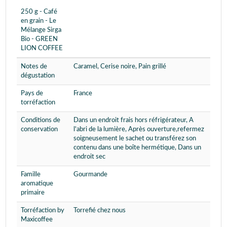
250 g - Café
en grain - Le
Mélange Sirga
Bio - GREEN
LION COFFEE
Notes de
Caramel, Cerise noire, Pain grillé
dégustation
Pays de
France
torréfaction
Conditions de
Dans un endroit frais hors réfrigérateur, A
conservation
l'abri de la lumière, Après ouverture,refermez
soigneusement le sachet ou transférez son
contenu dans une boîte hermétique, Dans un
endroit sec
Famille
Gourmande
aromatique
primaire
Torréfaction by
Torrefié chez nous
Maxicoffee