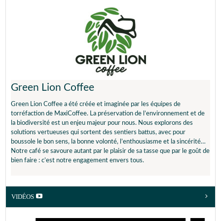
RÉGLAGE OPTIMAL POUR VOTRE DELONGHI
pour vous une sélection des
meilleurs cafés
pour votre
espresso
broyeur Kottea
. Après plusieurs tests, ils ont pu trouver la
recette
Idéal en :
Réglage moulin :
Réglage intensité :
et les paramètres optimums
pour ce café.
3/4 français
Position 3 à 4
5/5
(~60ml)
En partenariat avec
Philips
, les
experts de Maxicoffee
ont créé
RÉGLAGE OPTIMAL POUR VOTRE KOTTEA
pour vous une sélection des
meilleurs cafés
pour votre
espresso
LE PETIT + :
Une tasse ronde et gourmande en Doppio+
broyeur Philips
. Après plusieurs tests, ils ont pu trouver la
recette
Idéal en :
Réglage moulin :
et les paramètres optimums
pour ce café.
Espresso
Position 2
Green Lion Coffee
(~40ml)
RÉGLAGE OPTIMAL POUR VOTRE PHILIPS
LE PETIT + :
En américano pour un esprit café filtre
Green Lion Coffee a été créée et imaginée par les équipes de
Idéal en :
Réglage moulin :
Réglage intensité :
torréfaction de MaxiCoffee. La préservation de l’environnement et de
la biodiversité est un enjeu majeur pour nous. Nous explorons des
Café allongé
Position 1 à 3
2/5
solutions vertueuses qui sortent des sentiers battus, avec pour
(~90ml)
boussole le bon sens, la bonne volonté, l’enthousiasme et la sincérité…
LE PETIT + :
En café allongé pour une tasse plus légère
Notre café se savoure autant par le plaisir de sa tasse que par le goût de
bien faire : c’est notre engagement envers tous.
VIDÉOS