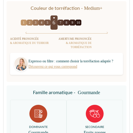
Medium+
Couleur de torréfaction -
6
1
2
3
4
5
7
8
9
10
ACIDITÉ PRONONCÉE
AMERTUME PRONONCÉE
& AROMATIQUE DU TERROIR
& AROMATIQUE DE
TORRÉFACTION
Expresso ou filtre : comment choisir la torréfaction adaptée ?
Découvrez ce qui vous correspond
Gourmande
Famille aromatique -
DOMINANTE
SECONDAIRE
Gourmande
Fruits rouges