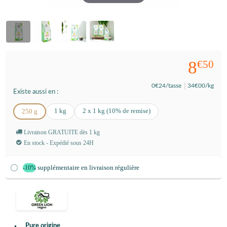
8
€50
0
€24
/tasse
34
€00
/kg
Existe aussi en :
1 kg
2 x 1 kg (10% de remise)
250 g
Livraison GRATUITE dès 1 kg
En stock - Expédié sous 24H
supplémentaire en livraison régulière
-10%
Pure origine