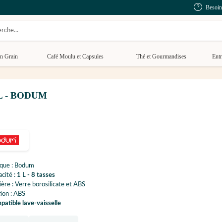
Besoin
n Grain
Café Moulu et Capsules
Thé et Gourmandises
Entr
 1 L - BODUM
que : Bodum
cité :
1 L - 8 tasses
ère : Verre borosilicate et ABS
tion : ABS
atible lave-vaisselle