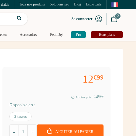
Tous nos produits
Solutions pro
Blog
École Café
 d'aide
0
Se connecter
etien
Accessoires
Petit Dej
Pro
Bons plans
12
€99
14
€99
Ancien prix :
Disponible en :
3 tasses
-
+
AJOUTER AU PANIER