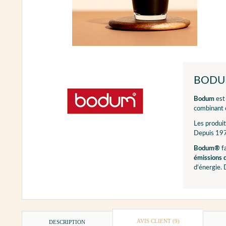
BOD
Bodum
est
combinant c
Les produi
Depuis 19
Bodum®
fa
émissions
d'énergie. 
AVIS CLIENT
(9)
DESCRIPTION