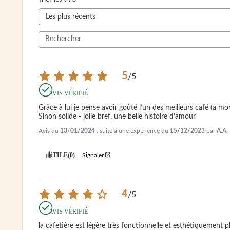
5
/
5
AVIS VÉRIFIÉ
Grâce à lui je pense avoir goûté l’un des meilleurs café (a mon
Sinon solide - jolie bref, une belle histoire d’amour
Avis du
13/01/2024
, suite à une expérience du
15/12/2023
par
A.A.
UTILE
(0)
Signaler
4
/
5
AVIS VÉRIFIÉ
la cafetière est légère très fonctionnelle et esthétiquement pl