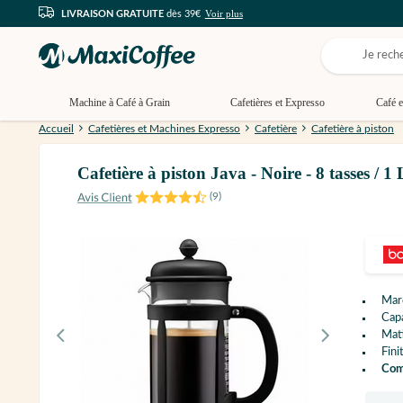
Voir plus
LIVRAISON GRATUITE
dès 39€
Machine à Café à Grain
Cafetières et Expresso
Café e
Accueil
Cafetières et Machines Expresso
Cafetière
Cafetière à piston
Cafetière à piston Java - Noire - 8 tasses /
(
9
)
Mar
Capa
Mati
Fini
Comp