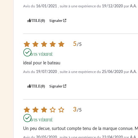
Avis du
16/01/2021
, suite à une expérience du
19/12/2020
par
A.A.
UTILE
(0)
Signaler
5
/
5
AVIS VÉRIFIÉ
ideal pour le bateau
Avis du
19/07/2020
, suite à une expérience du
25/06/2020
par
A.A.
UTILE
(0)
Signaler
3
/
5
AVIS VÉRIFIÉ
Un peu decue, surtout compte tenu de la marque connue. Mati
Avis du
20/05/2020
, suite à une expérience du
22/04/2020
par
A.A.