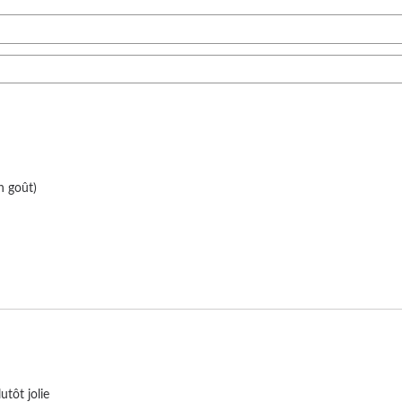
 goût) 

utôt jolie