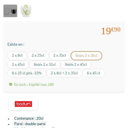
19
€90
Existe en :
2 x 8cl
2 x 25cl
2 x 35cl
Striés 2 x 20cl
2 x 45cl
Striés 2 x 32cl
Striés 2 x 45cl
6 x 25 cl prix -33%
2 x 8cl + 2 x 35cl
6 x 45 cl
En stock - Expédié sous 24H
Contenance : 20cl
Paroi : double-paroi