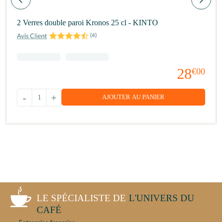
2 Verres double paroi Kronos 25 cl - KINTO
(
4
)
28
€00
-
+
AJOUTER AU PANIER
LE SPÉCIALISTE DE
L'UNIVERS DU
CAFÉ