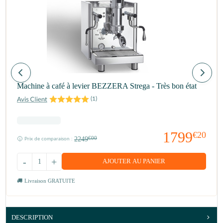
Machine à café à levier BEZZERA Strega - Très bon état
(
1
)
1799
€20
2249
€00
Prix de comparaison :
-
+
AJOUTER AU PANIER
Livraison GRATUITE
DESCRIPTION