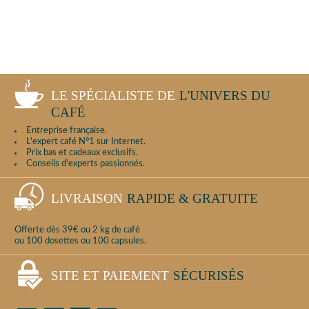
LE SPÉCIALISTE DE
L'UNIVERS DU
CAFÉ
Entreprise française.
L'expert café N°1 sur Internet.
Prix bas et cadeaux exclusifs.
Conseils d'experts passionnés.
LIVRAISON
RAPIDE & GRATUITE
Offerte dès 39€ ou 2 kg de café
ou 100 dosettes ou 100 capsules.
SITE ET PAIEMENT
SÉCURISÉS