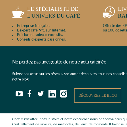
LE SPÉCIALISTE DE
LI
L'UNIVERS DU CAFÉ
RA
Entreprise française.
Offerte dès 39
L'expert café N°1 sur Internet.
ou 100 dosette
Prix bas et cadeaux exclusifs.
Conseils d'experts passionnés.
Ne perdez pas une goutte de notre actu caféinée
Suivez nos actus sur les réseaux sociaux et découvrez tous nos conseils
notre blog
DÉCOUVREZ LE BLOG
Chez MaxiCoffee, notre histoire et notre expérience nous ont convaincus que
C'est tellement de saveurs, de méthodes, de lieux, de moments. Il favorise le