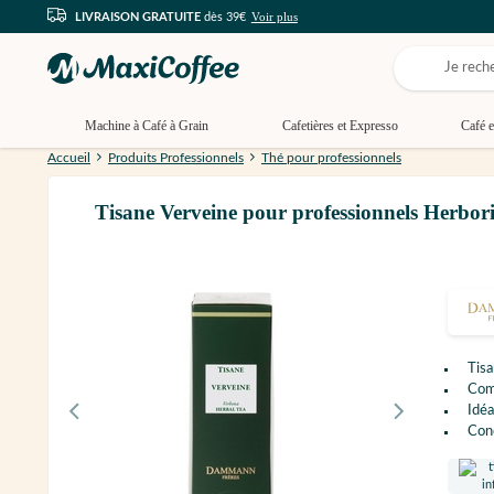
Voir plus
LIVRAISON GRATUITE
dès 39€
Machine à Café à Grain
Cafetières et Expresso
Café e
Accueil
Produits Professionnels
Thé pour professionnels
Tisane Verveine pour professionnels Herboris
Tisa
Comp
Idéa
Cond