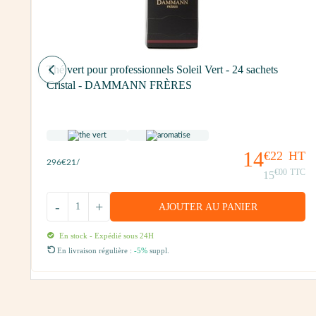
Thé vert pour professionnels Soleil Vert - 24 sachets
Cristal - DAMMANN FRÈRES
14
€22
HT
296
€21
/
T
€00
TTC
15
TC
-
+
AJOUTER AU PANIER
En stock - Expédié sous 24H
En livraison régulière :
-5%
suppl.