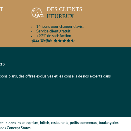
NT
DES CLIENTS
HEUREUX
14 jours pour changer d'avis.
Service client gratuit.
+97% de satisfaction
ers
 bons plans, des offres exclusives et les conseils de nos experts dans
tout, dans les
entreprises
,
hôtels
,
restaurants
,
petits commerces
,
boulangeries
s nos
Concept Stores
.