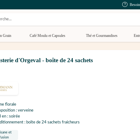
Besoin
n Grain
Café Moulu et Capsules
Thé et Gourmandises
Entr
terie d'Orgeval - boîte de 24 sachets
ne florale
osition : verveine
l en : soirée
itionnement : boîte de 24 sachets fraicheurs