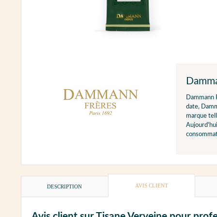
Damma
Dammann F
date, Damma
marque tell
Aujourd'hui
consommate
AVIS CLIENT
DESCRIPTION
Avis client sur Tisane Verveine pour prof