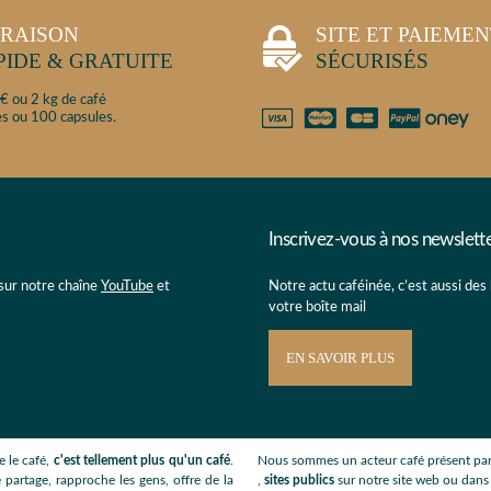
VRAISON
SITE ET PAIEME
PIDE & GRATUITE
SÉCURISÉS
€ ou 2 kg de café
s ou 100 capsules.
Inscrivez-vous à nos newslett
 sur notre chaîne
YouTube
et
Notre actu caféinée, c’est aussi des
votre boîte mail
EN SAVOIR PLUS
 le café,
c'est tellement plus qu'un café
.
Nous sommes un acteur café présent par
 partage, rapproche les gens, offre de la
,
sites publics
sur notre site web ou dan