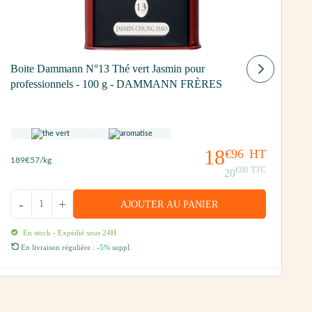
I
Boite Dammann N°13 Thé vert Jasmin pour
B
professionnels - 100 g - DAMMANN FRÈRES
18
€96
HT
189
€57
/kg
€00
TTC
1
20
-
+
AJOUTER AU PANIER
En stock - Expédié sous 24H
En livraison régulière :
-5%
suppl.