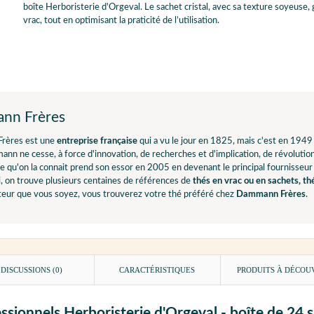
boîte Herboristerie d'Orgeval. Le sachet cristal, avec sa texture soyeuse, g
vrac, tout en optimisant la praticité de l’utilisation.
nn Frères
rères est une
entreprise française
qui a vu le jour en 1825, mais c'est en 1949
nn ne cesse, à force d'innovation, de recherches et d'implication, de révolut
e qu'on la connait prend son essor en 2005 en devenant le principal fournisseur
, on trouve plusieurs centaines de références de
thés en vrac ou en sachets, th
ur que vous soyez, vous trouverez votre thé préféré chez
Dammann Frères
.
DISCUSSIONS (0)
CARACTÉRISTIQUES
PRODUITS À DÉCOU
essionnels Herboristerie d'Orgeval - boîte de 24 