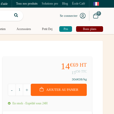
Tous nos produits
Solutions pro
Blog
École Café
 d'aide
0
Se connecter
etien
Accessoires
Petit Dej
Pro
Bons plans
14
€69
HT
€50
TTC
15
306
€08
/kg
-
+
AJOUTER AU PANIER
En stock - Expédié sous 24H