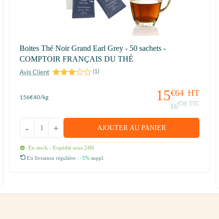
Boites Thé Noir Grand Earl Grey - 50 sachets -
COMPTOIR FRANÇAIS DU THÉ
(
1
)
15
€64
HT
156
€40
/kg
€50
TTC
16
-
+
AJOUTER AU PANIER
En stock - Expédié sous 24H
En livraison régulière :
-5%
suppl.