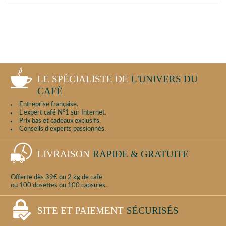
LE SPÉCIALISTE DE
L'UNIVERS DU
CAFÉ
Entreprise française.
L'expert café N°1 sur Internet.
Prix bas et cadeaux exclusifs.
Conseils d'experts passionnés.
LIVRAISON
RAPIDE & GRATUITE
Offerte dès 39€ ou 2 kg de café
ou 100 dosettes ou 100 capsules.
SITE ET PAIEMENT
SÉCURISÉS