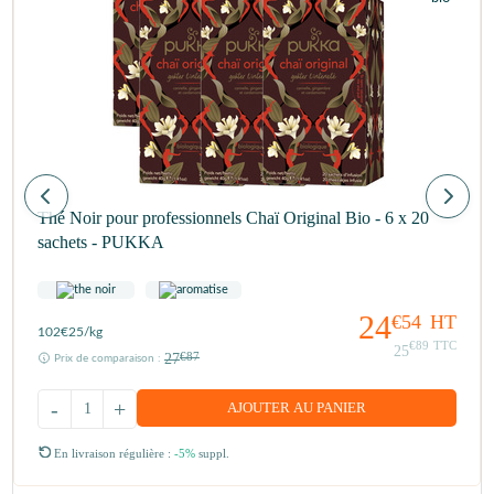
Thé Noir pour professionnels Chaï Original Bio - 6 x 20
sachets - PUKKA
24
€54
HT
102
€25
/kg
€89
TTC
25
27
€87
Prix de comparaison :
-
+
AJOUTER AU PANIER
En livraison régulière :
-5%
suppl.