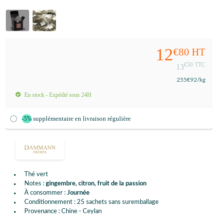
12
€80
HT
€50
TTC
13
255
€92
/kg
En stock - Expédié sous 24H
supplémentaire en livraison régulière
-5%
Thé vert
Notes :
gingembre, citron, fruit de la passion
À consommer :
Journée
Conditionnement : 25 sachets sans suremballage
Provenance : Chine - Ceylan