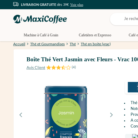
Voir plus
LIVRAISON GRATUITE
dès 39€
Machine à Café à Grain
Cafetières et Expresso
Café e
Accueil
Thé et Gourmandises
Thé
Thé en boite (vrac)
Boîte Thé Vert Jasmin avec Fleurs - Vr
(
4
)
Th
Not
Pro
A c
Con