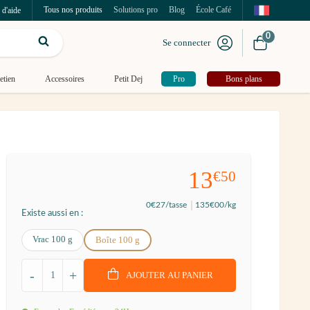
Tous nos produits
Solutions pro
Blog
École Café
 d'aide
0
Se connecter
etien
Accessoires
Petit Dej
Pro
Bons plans
13
€50
0
€27
/tasse
135
€00
/kg
Existe aussi en :
Vrac 100 g
Boîte 100 g
-
+
AJOUTER AU PANIER