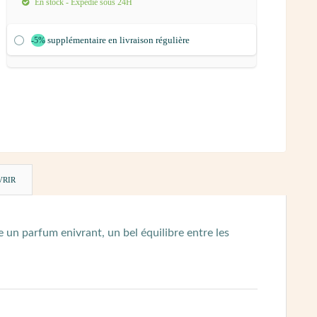
En stock - Expédié sous 24H
supplémentaire en livraison régulière
-5%
VRIR
 un parfum enivrant, un bel équilibre entre les