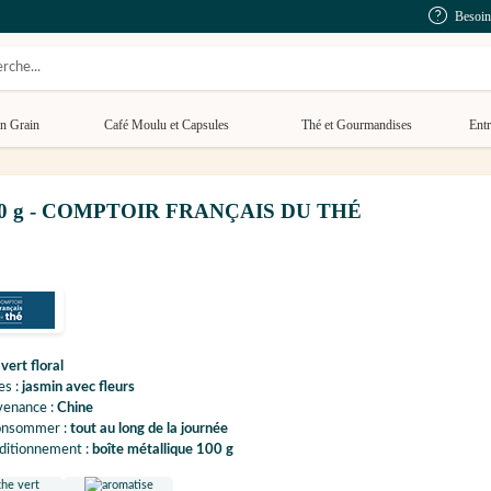
Besoin
n Grain
Café Moulu et Capsules
Thé et Gourmandises
Entr
ac 100 g - COMPTOIR FRANÇAIS DU THÉ
é
vert floral
es :
jasmin avec fleurs
venance :
Chine
onsommer :
tout au long de la journée
ditionnement :
boîte métallique 100 g