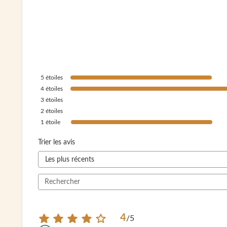
5
étoiles
4
étoiles
3
étoiles
2
étoiles
1
étoile
Trier les avis
4
/
5