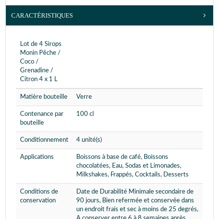
CARACTÉRISTIQUES
Lot de 4 Sirops
Monin Pêche /
Coco /
Grenadine /
Citron 4 x 1 L
Matière bouteille
Verre
Contenance par
100 cl
bouteille
Conditionnement
4 unité(s)
Applications
Boissons à base de café, Boissons
chocolatées, Eau, Sodas et Limonades,
Milkshakes, Frappés, Cocktails, Desserts
Conditions de
Date de Durabilité Minimale secondaire de
conservation
90 jours, Bien refermée et conservée dans
un endroit frais et sec à moins de 25 degrés,
A conserver entre 6 à 8 semaines après