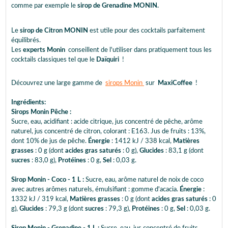
comme par exemple le
sirop de Grenadine MONIN.
Le
sirop de Citron MONIN
est utile pour des cocktails parfaitement
équilibrés.
Les
experts Monin
conseillent de l'utiliser dans pratiquement tous les
cocktails classiques tel que le
Daïquiri
!
Découvrez une large gamme de
sirops Monin
sur
MaxiCoffee
!
Ingrédients:
Sirops Monin Pêche :
Sucre, eau, acidifiant : acide citrique, jus concentré de pêche, arôme
naturel, jus concentré de citron, colorant : E163. Jus de fruits : 13%,
dont 10% de jus de pêche.
Énergie
: 1412 kJ / 338 kcal,
Matières
grasses
: 0 g (dont
acides gras saturés
: 0 g),
Glucides
: 83,1 g (dont
sucres
: 83,0 g),
Protéines
: 0 g,
Sel
: 0,03 g.
Sirop Monin - Coco - 1 L :
Sucre, eau, arôme naturel de noix de coco
avec autres arômes naturels, émulsifiant : gomme d'acacia.
Énergie
:
1332 kJ / 319 kcal,
Matières grasses
: 0 g (dont
acides gras saturés
: 0
g),
Glucides
: 79,3 g (dont
sucres
: 79,3 g),
Protéines
: 0 g,
Sel
: 0,03 g.