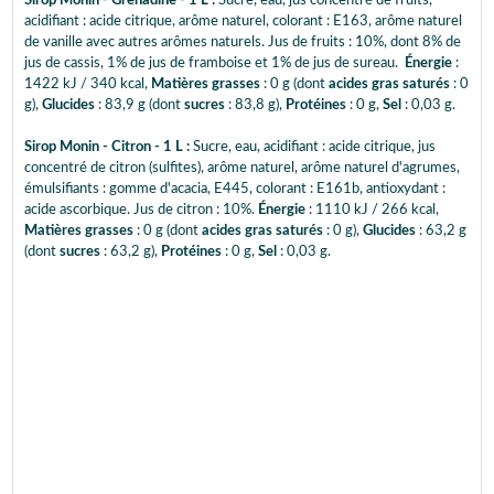
Sirop Monin - Grenadine - 1 L :
Sucre, eau, jus concentré de fruits,
acidifiant : acide citrique, arôme naturel, colorant : E163, arôme naturel
de vanille avec autres arômes naturels. Jus de fruits : 10%, dont 8% de
jus de cassis, 1% de jus de framboise et 1% de jus de sureau.
Énergie
:
1422 kJ / 340 kcal,
Matières grasses
: 0 g (dont
acides gras saturés
: 0
g),
Glucides
: 83,9 g (dont
sucres
: 83,8 g),
Protéines
: 0 g,
Sel
: 0,03 g.
Sirop Monin - Citron - 1 L :
Sucre, eau, acidifiant : acide citrique, jus
concentré de citron (sulfites), arôme naturel, arôme naturel d'agrumes,
émulsifiants : gomme d'acacia, E445, colorant : E161b, antioxydant :
acide ascorbique. Jus de citron : 10%.
Énergie
: 1110 kJ / 266 kcal,
Matières grasses
: 0 g (dont
acides gras saturés
: 0 g),
Glucides
: 63,2 g
(dont
sucres
: 63,2 g),
Protéines
: 0 g,
Sel
: 0,03 g.