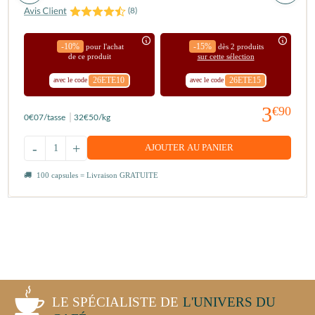
(
8
)
-10%
-15%
pour l'achat
dès 2 produits
de ce produit
sur cette sélection
26ETE10
26ETE15
avec le code
avec le code
3
€90
0
€07
/tasse
32
€50
/kg
-
+
AJOUTER AU PANIER
100 capsules = Livraison GRATUITE
LE SPÉCIALISTE DE
L'UNIVERS DU