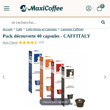
0
Accueil
Café
Café Moulu et Capsules
Capsules Caffitaly
Pack découverte 40 capsules - CAFFITALY
(
13
)
Cliquez pour agrandir