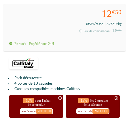
12
€50
0
€31
/tasse
62
€50
/kg
14
€40
Prix de comparaison :
En stock - Expédié sous 24H
Pack découverte
4 boîtes de 10 capsules
Capsules compatibles machines Caffitaly
-10%
-15%
pour l'achat
dès 2 produits
de ce produit
de la
sélection
26ETE10
26ETE15
avec le code
avec le code