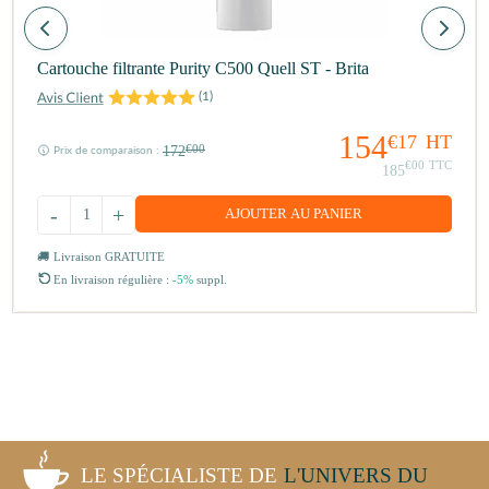
Cartouche filtrante Purity C500 Quell ST - Brita
(
1
)
154
€17
HT
172
€00
Prix de comparaison :
€00
TTC
185
-
+
AJOUTER AU PANIER
Livraison GRATUITE
En livraison régulière :
-5%
suppl.
LE SPÉCIALISTE DE
L'UNIVERS DU