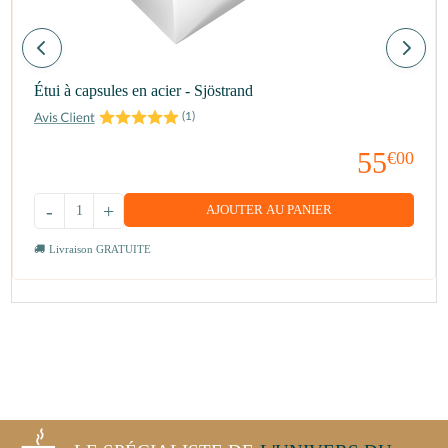
Étui à capsules en acier - Sjöstrand
(
1
)
55
€00
-
+
AJOUTER AU PANIER
Livraison GRATUITE