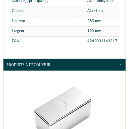
Matière(s) principale(s)
Acier Inoxydable
Couleur
Alu / Inox
Hauteur
280 mm
Largeur
190 mm
EAN :
4242001143317
PRODUITS À DÉCOUVRIR