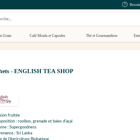
Besoin
n Grain
Café Moulu et Capsules
Thé et Gourmandises
Entr
sachets - ENGLISH TEA SHOP
sion fruitée
osition : rooibos, grenade et baies d'açaï
me : Supergoodness
enance : Sri Lanka
e de l'Agriculture Biologique