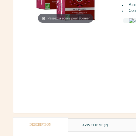
A co
Cond
Passez la souris pour zoomer
DESCRIPTION
AVIS CLIENT
(2)