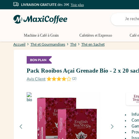
Voir plus
LIVRAISON GRATUITE
dès 39€
Machine à Café à Grain
Cafetières et Expresso
Café e
Accueil
Thé et Gourmandises
Thé
Thé en Sachet
Pack Rooibos Açai Grenade Bio - 2 x 20 
(
2
)
Infu
Comp
Gam
Prov
Issu