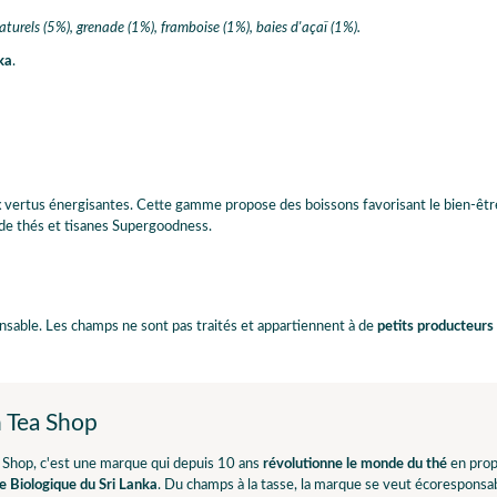
turels (5%), grenade (1%), framboise (1%), baies d'açaï (1%).
ka
.
 vertus énergisantes. Cette gamme propose des boissons favorisant le bien-êtr
s de thés et tisanes Supergoodness.
sable. Les champs ne sont pas traités et appartiennent à de
petits producteurs
h Tea Shop
 Shop, c'est une marque qui depuis 10 ans
révolutionne le monde du thé
en propo
e Biologique du Sri Lanka
. Du champs à la tasse, la marque se veut écoresponsabl