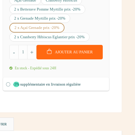
Açaï Grenade
Cranberry Hibiscus
2 x Betterave Pomme Myrtille prix -20%
2 x Grenade Myrtille prix -20%
2 x Açaï Grenade prix -20%
2 x Cranberry Hibiscus Eglantier prix -20%
-
+
AJOUTER AU PANIER
En stock - Expédié sous 24H
supplémentaire en livraison régulière
-5%
VRIR