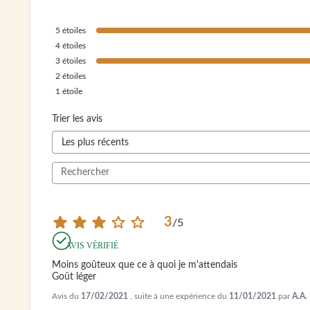
5
étoiles
4
étoiles
3
étoiles
2
étoiles
1
étoile
Trier les avis
3
/
5
AVIS VÉRIFIÉ
Moins goûteux que ce à quoi je m'attendais 

Goût léger
Avis du
17/02/2021
, suite à une expérience du
11/01/2021
par
A.A.