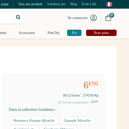
Tous nos produits
Solutions pro
Blog
École Café
 d'aide
0
Se connecter
etien
Accessoires
Petit Dej
Pro
Bons plans
6
€90
0
€12
/tasse
57
€50
/kg
9
€00
Prix de comparaison :
Dans la collection Goodness :
Betterave Pomme Myrtille
Grenade Myrtille