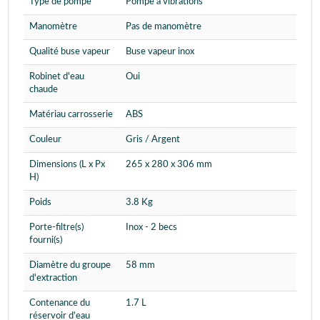
Type de pompe
Pompe à vibrations
Manomètre
Pas de manomètre
Qualité buse vapeur
Buse vapeur inox
Robinet d'eau
Oui
chaude
Matériau carrosserie
ABS
Couleur
Gris / Argent
Dimensions (L x Px
265 x 280 x 306 mm
H)
Poids
3.8 Kg
Porte-filtre(s)
Inox - 2 becs
fourni(s)
Diamètre du groupe
58 mm
d'extraction
Contenance du
1.7 L
réservoir d'eau