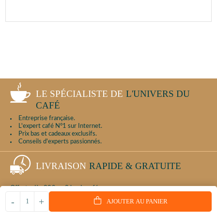
LE SPÉCIALISTE DE
L'UNIVERS DU
CAFÉ
Entreprise française.
L'expert café N°1 sur Internet.
Prix bas et cadeaux exclusifs.
Conseils d'experts passionnés.
LIVRAISON
RAPIDE & GRATUITE
Offerte dès 39€ ou 2 kg de café
ou 100 dosettes ou 100 capsules.
-
+
AJOUTER AU PANIER