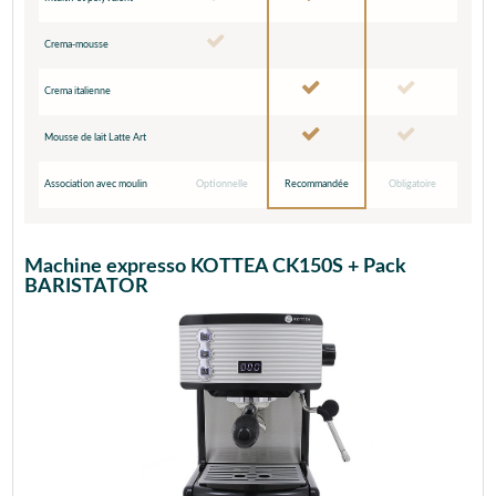
Crema-mousse
Crema italienne
Mousse de lait Latte Art
Association avec moulin
Optionnelle
Recommandée
Obligatoire
Machine expresso KOTTEA CK150S + Pack
BARISTATOR