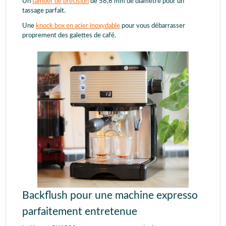
Un
tamper de précision
de 58,6 mm de diamètre pour un
tassage parfait.
Une
knock box en acier inoxydable
pour vous débarrasser
proprement des galettes de café.
Backflush pour une machine expresso
parfaitement entretenue