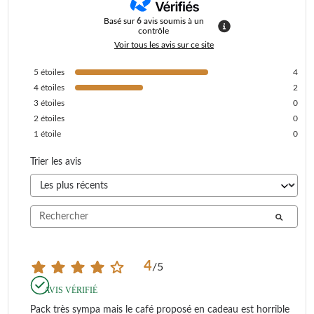
Basé sur
6
avis soumis à un
contrôle
Voir tous les avis sur ce site
5
étoiles
4
4
étoiles
2
3
étoiles
0
2
étoiles
0
1
étoile
0
Trier les avis
4
/
5
AVIS VÉRIFIÉ
Pack très sympa mais le café proposé en cadeau est horrible 