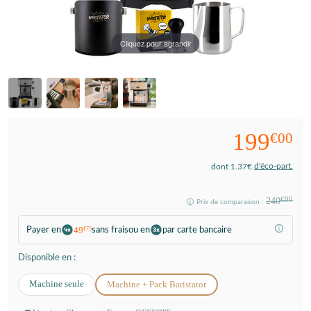
Cliquez pour agrandir
199
€00
d'éco-part.
dont 1.37€
240
€00
Prix de comparaison :
49
Payer en
sans frais
ou en
par carte bancaire
€75
Disponible en :
Machine seule
Machine + Pack Baristator