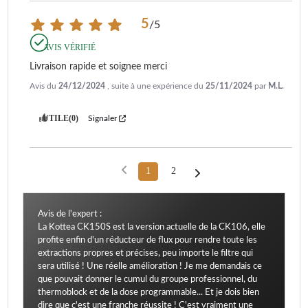
5
/
5
AVIS VÉRIFIÉ
Livraison rapide et soignee merci
Avis du
24/12/2024
, suite à une expérience du
25/11/2024
par
M.L.
UTILE
(0)
Signaler
1
2
Avis de l'expert :
La Kottea CK150S est la version actuelle de la CK106, elle
profite enfin d'un réducteur de flux pour rendre toute les
extractions propres et précises, peu importe le filtre qui
sera utilisé ! Une réelle amélioration ! Je me demandais ce
que pouvait donner le cumul du groupe professionnel, du
thermoblock et de la dose programmable... Et je dois bien
dire que c'est une franche réussite ! C'est vraiment une