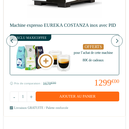
Machine expresso EUREKA COSTANZA inox avec PID
EXCLU MAXICOFFEE
OFFERTS
pour l’achat de cette machine
80€ de cadeaux
1299
€00
1670
€00
Prix de comparaison :
-
+
AJOUTER AU PANIER
Livraison GRATUITE / Palette renforcée