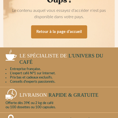
Le contenu auquel vous essayez d'accéder n'est pas
disponible dans votre pays.
Retour à la page d’accueil
LE SPÉCIALISTE DE
L'UNIVERS DU
CAFÉ
Entreprise française.
L'expert café N°1 sur Internet.
Prix bas et cadeaux exclusifs.
Conseils d'experts passionnés.
LIVRAISON
RAPIDE & GRATUITE
Offerte dès 39€ ou 2 kg de café
ou 100 dosettes ou 100 capsules.