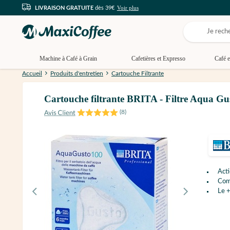
Voir plus
LIVRAISON GRATUITE
dès 39€
Machine à Café à Grain
Cafetières et Expresso
Café e
Accueil
Produits d'entretien
Cartouche Filtrante
Cartouche filtrante BRITA - Filtre Aqua Gu
(
8
)
Acti
Com
Le +