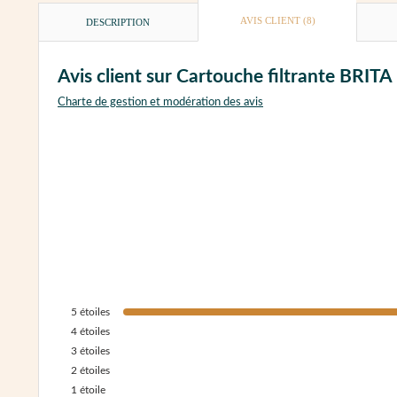
AVIS CLIENT
(8)
DESCRIPTION
Avis client sur Cartouche filtrante BRITA
Charte de gestion et modération des avis
5
étoiles
4
étoiles
3
étoiles
2
étoiles
1
étoile