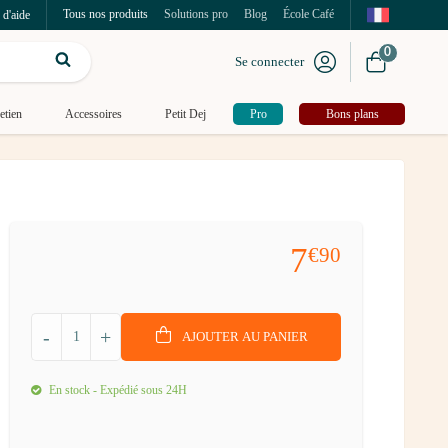
Tous nos produits
Solutions pro
Blog
École Café
 d'aide
0
Se connecter
etien
Accessoires
Petit Dej
Pro
Bons plans
7
€90
-
+
AJOUTER AU PANIER
En stock - Expédié sous 24H