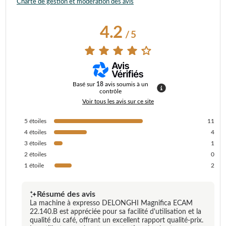
Charte de gestion et modération des avis
4.2
/
5
Basé sur
18
avis soumis à un
contrôle
Voir tous les avis sur ce site
5
étoiles
11
4
étoiles
4
3
étoiles
1
2
étoiles
0
1
étoile
2
Résumé des avis
La machine à expresso DELONGHI Magnifica ECAM
22.140.B est appréciée pour sa facilité d'utilisation et la
qualité du café, offrant un excellent rapport qualité-prix.