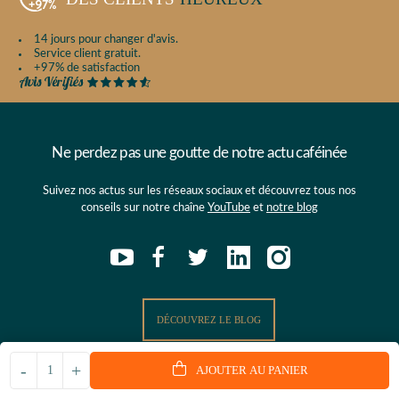
14 jours pour changer d'avis.
Service client gratuit.
+97% de satisfaction
Ne perdez pas une goutte de notre actu caféinée
Suivez nos actus sur les réseaux sociaux et découvrez tous nos
conseils sur notre chaîne
YouTube
et
notre blog
DÉCOUVREZ LE BLOG
-
+
AJOUTER AU PANIER