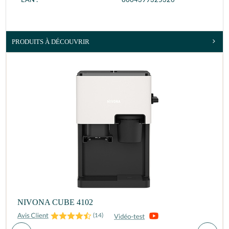
EAN :
8004399325326
PRODUITS À DÉCOUVRIR
NIVONA CUBE 4102
(
14
)