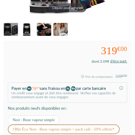
Cliquez pour agrandir
319
€00
d'éco-part.
dont 2.09€
339
€00
Prix de comparaison :
79
Payer en
sans frais
ou en
par carte bancaire
€75
Un crédit vous engage et doit être remboursé. Vérifiez vos capacités de
remboursement avant de vous engager.
Nos produits neufs disponibles en :
Noir - Buse vapeur simple
Offre Éco Noir - Buse vapeur simple + pack café - 50% offerts*