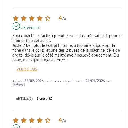
4
/
5
AVIS VÉRIFIÉ
Super machine, facile à prendre en mains, très satisfait pour le 
moment de cet achat.

Juste 2 bémols : le test pH non reçu (comme stipulé sur la 
fiche dans le colis), et une des 2 buses de la machine, celle de 
droite, dévie sur le côté malgré avoir nettoyé doucement. Du 
coup, à chaque purge au on/o
...
VOIR PLUS
Avis du
22/02/2026
, suite à une expérience du
24/01/2026
par
Jérémy L.
UTILE
(0)
Signaler
4
/
5