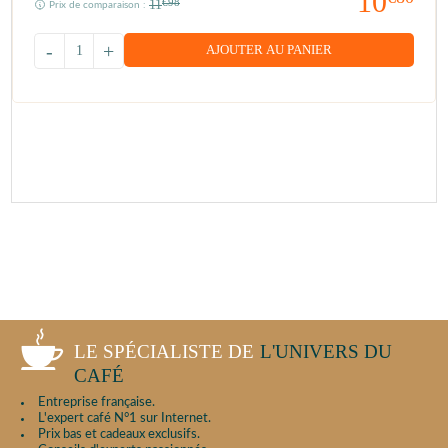
10
11
€98
Prix de comparaison :
-
+
AJOUTER AU PANIER
LE SPÉCIALISTE DE
L'UNIVERS DU
CAFÉ
Entreprise française.
L'expert café N°1 sur Internet.
Prix bas et cadeaux exclusifs.