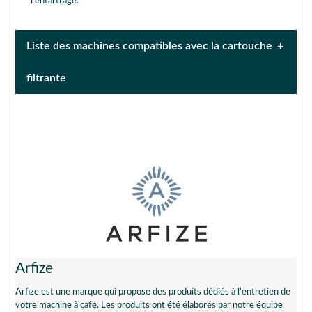
l’entartrage.
Liste des machines compatibles avec la cartouche
filtrante
920
921
922
927
ARABICA DISPLAY
ARABICA DISPLAY
EA8150
EA8161
ARABICA LATTE NOIR
ARABICA NOIR
QUATTRO FORCE
ARABICA NOIRE ECRAN
ARABICA PICTO EA8105
LCD QUATTRO FORCE
ARABICA PICTO EA8108
ARABICA SILVER ECRAN
ARABICA SILVER
LCD QUATTRO FORCE
QUATTRO FORCE
ARTESE
BARISTA EA9078
BARISTA EA907D
BARISTA FULL COFFEE
Arfize
NEW AGE
CLARIS
COMBI K 2
Arfize est une marque qui propose des produits dédiés à l'entretien de
COMBI K 2 - XP 2
COMBI K2 XP2
votre machine à café. Les produits ont été élaborés par notre équipe