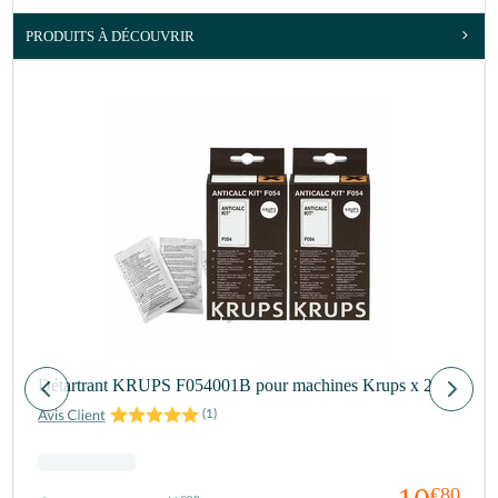
PRODUITS À DÉCOUVRIR
Détartrant KRUPS F054001B pour machines Krups x 2
(
1
)
€80