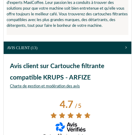
EA 69
EA 6910 PN
d'experts MaxiCoffee. Leur passion les a conduits à trouver des
EA 6910 PN/70 A
EA 6910 PN/700
solutions pour que votre machine soit bien entretenue et qu'elle vous
EA 693 E
EA 80
offre toujours le meilleur café. Vous trouverez des cartouches filtrantes
EA 8005 BL/700
EA 8010
compatibles avec les plus grandes marques, des détartrants, des
EA 8010 FR/700
EA 8010 PN/700
détergents, tout pour faire le bonheur de votre machine.
EA 8025 BL/700
EA 8050 BL/700
EA 8080 BL/700
EA 81
EA 8108
EA 8150
EA 8200 FR/700
EA 8200 PN/700
AVIS CLIENT
(13)
EA 826 E
EA 829
EA 829 D
EA 8298
EA 844
EA 850
Avis client sur Cartouche filtrante
EA 850 B
EA 88
EA 8808
EA 9000 PN
compatible KRUPS - ARFIZE
EA 9000 PN/700
EA810870
Charte de gestion et modération des avis
EA815070
EA817
EA817010
EA819
EA819E10/70J
EA819N10
4.7
EA829E 10
EA829G10
/
5
EA872
EA873
EA873810
EA875
EA875E
EA875E10
EA875U10
EA877
EA877D10
EA890110