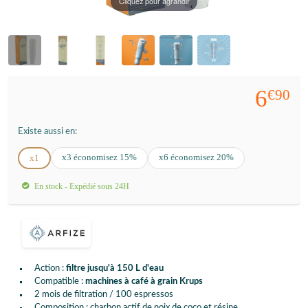
Cliquez pour agrandir
6
€90
Existe aussi en:
x3 économisez 15%
x6 économisez 20%
x1
En stock - Expédié sous 24H
Action :
filtre jusqu'à 150 L d'eau
Compatible :
machines à café à grain Krups
2 mois de filtration / 100 espressos
Composition : charbon actif de noix de coco et résine