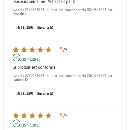
plusieurs semaines. Achat fait par 3
69
EA69
INTUITION ESSENTIAL
INTUITION EXPERIENCE
Avis du
01/07/2026
, suite à une expérience du
03/06/2026
par
+
Pascale L.
INTUITION
INTUITION
PREFERENCE
PREFERENCE +
UTILE
(0)
Signaler
INTUITION
INTUITION
PREFERENCE+ GRIS
PREFERENCE+ SILVER
LATT'ESPRESS - EA 829
LATT'ESPRESS - EA 8298
LINE
LINE - XP 4
5
/
5
LINE XP4
MACHINE EXPRESSO
NOIRE
AVIS VÉRIFIÉ
NB 4
NF 1
Le produit est conforme
ONE TOUCH
ONE TOUCH
CAPPUCCINO - EA 829 D
CAPPUCCINO - EA 850 B
Avis du
07/04/2026
, suite à une expérience du
20/02/2026
par
ONE TOUCH
ONE TOUCH
Isabelle D.
CAPPUCCINO - EA 88
CAPPUCCINO - EA 8808
ORCHESTRO
ORCHESTRO DIALOG
UTILE
(0)
Signaler
XP 2
XP 200010
XP 205010
XP 207010
XP 22
XP 2240
XP 224010
XP 2280
5
/
5
XP 228010
XP 4
XP 402010
XP 5
AVIS VÉRIFIÉ
XP 500010
XP 502010