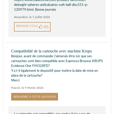
https://www.maxicoffee.com/produits-dentretien-
delonghi-spheres-anticalcaires-soft-ball-dlsc551-p-
120979.html. Bonne journée
Amandine
,
le 7 juillet 2026
RÉPONSE UTILE
(0)
Compatibilité de la cartouche avec machine Krups
Bonjour, avant de commander j'aimerais être sûr que ses
cartouches sont bien compatible avec Expresso Broyeur KRUPS
Evidence One YY4328FD?
Y a t-il également le dispositif pour mettre la date de mise en
place de la cartouche?
Merci
Franck
,
le 9 février 2026
RÉPONDRE À CETTE QUESTION