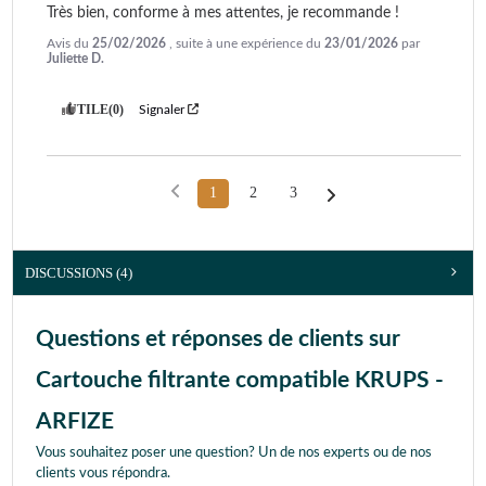
Très bien, conforme à mes attentes, je recommande !
XP 52
XP 5210
XP 521010
XP 5240 FR
Avis du
25/02/2026
, suite à une expérience du
23/01/2026
par
Juliette D.
XP 5250
XP 525010
XP 5280 FR
XP 722044
XP 7230 FR
XP22
UTILE
(0)
Signaler
XP442C11
YY3069FD
YY3070FD
YY3071FD
YY3072FD
YY3073FD
YY3074FD
YY3075FD
1
2
3
YY3076FD
YY3957FD
YY4046FD
YY4081FD
YY4132FD
YY4133FD
YY4147FD
YY4195FD
DISCUSSIONS (4)
YY4201FD
YY4328FD
YY4361FD
YY4371FD
YY4455FD
YY4491FD
Questions et réponses de clients sur
YY8125FD
YY8135FD
Cartouche filtrante compatible KRUPS -
ARFIZE
Vous souhaitez poser une question? Un de nos experts ou de nos
clients vous répondra.