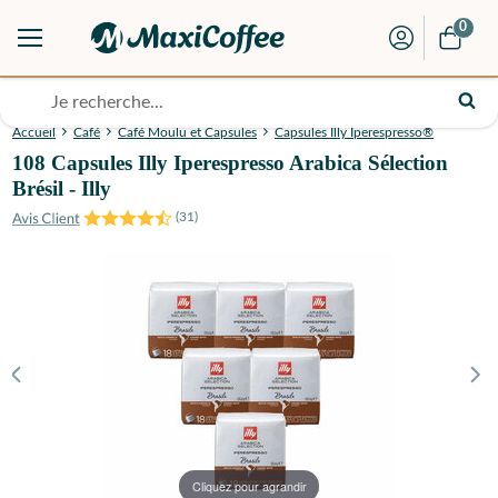
0
Accueil
Café
Café Moulu et Capsules
Capsules Illy Iperespresso®
108 Capsules Illy Iperespresso Arabica Sélection
Brésil - Illy
(
31
)
Cliquez pour agrandir