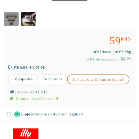
59
€40
0
€55
/tasse
82
€50
/kg
59
€94
Prix de comparaison :
Existe aussi en lot de :
18 capsules
54 capsules
108 capsules (livraison offerte)
Livraison GRATUITE
En stock - Expédié sous 24H
supplémentaire en livraison régulière
-5%