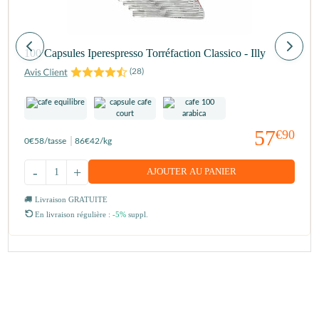
100 Capsules Iperespresso Torréfaction Classico - Illy
(
28
)
57
€90
0
€58
/tasse
86
€42
/kg
-
+
AJOUTER AU PANIER
Livraison GRATUITE
En livraison régulière :
-5%
suppl.