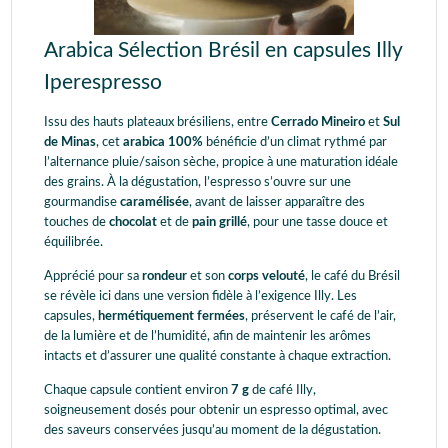
Arabica Sélection Brésil en capsules Illy
Iperespresso
Issu des hauts plateaux brésiliens, entre
Cerrado Mineiro
et
Sul
de Minas
, cet
arabica 100%
bénéficie d’un climat rythmé par
l’alternance pluie/saison sèche, propice à une maturation idéale
des grains. À la dégustation, l’espresso s’ouvre sur une
gourmandise
caramélisée
, avant de laisser apparaître des
touches de
chocolat
et de
pain grillé
, pour une tasse douce et
équilibrée.
Apprécié pour sa
rondeur
et son
corps velouté
, le café du Brésil
se révèle ici dans une version fidèle à l’exigence Illy. Les
capsules,
hermétiquement fermées
, préservent le café de l’air,
de la lumière et de l’humidité, afin de maintenir les arômes
intacts et d’assurer une qualité constante à chaque extraction.
Chaque capsule contient environ
7 g
de café Illy,
soigneusement dosés pour obtenir un espresso optimal, avec
des saveurs conservées jusqu’au moment de la dégustation.