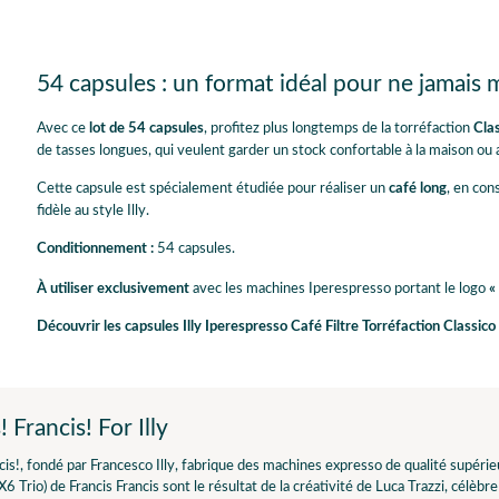
54 capsules : un format idéal pour ne jamais
Avec ce
lot de 54 capsules
, profitez plus longtemps de la torréfaction
Cla
de tasses longues, qui veulent garder un stock confortable à la maison ou 
Cette capsule est spécialement étudiée pour réaliser un
café long
, en con
fidèle au style Illy.
Conditionnement :
54 capsules.
À utiliser exclusivement
avec les machines Iperespresso portant le logo
«
Découvrir les capsules Illy Iperespresso Café Filtre Torréfaction Classico
! Francis! For Illy
cis!, fondé par Francesco Illy, fabrique des machines expresso de qualité supérie
 X6 Trio) de Francis Francis sont le résultat de la créativité de Luca Trazzi, célè