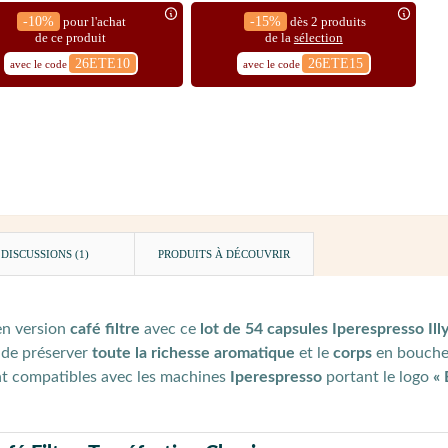
-10%
pour l'achat
-15%
dès 2 produits
de ce produit
de la
sélection
26ETE10
26ETE15
avec le code
avec le code
DISCUSSIONS (1)
PRODUITS À DÉCOUVRIR
n version
café filtre
avec ce
lot de 54 capsules Iperespresso Ill
 de préserver
toute la richesse aromatique
et le
corps
en bouche
nt compatibles avec les machines
Iperespresso
portant le logo
«