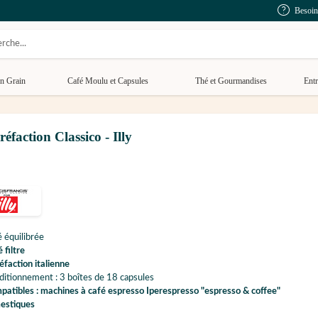
Besoin
n Grain
Café Moulu et Capsules
Thé et Gourmandises
Entr
éfaction Classico - Illy
 équilibrée
 filtre
éfaction italienne
itionnement : 3 boîtes de 18 capsules
atibles : machines à café espresso Iperespresso "espresso & coffee"
estiques