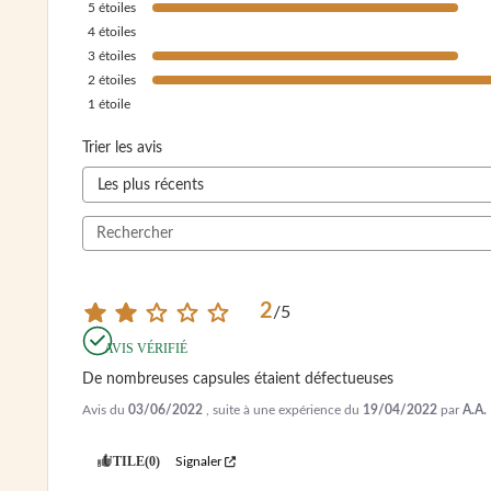
5
étoiles
4
étoiles
3
étoiles
2
étoiles
1
étoile
Trier les avis
2
/
5
AVIS VÉRIFIÉ
De nombreuses capsules étaient défectueuses
Avis du
03/06/2022
, suite à une expérience du
19/04/2022
par
A.A.
UTILE
(0)
Signaler