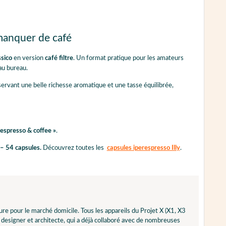
 manquer de café
ssico
en version
café filtre
. Un format pratique pour les amateurs
au bureau.
servant une belle richesse aromatique et une tasse équilibrée,
 espresso & coffee »
.
 – 54 capsules.
Découvrez toutes les
capsules iperespresso Illy
.
ure pour le marché domicile. Tous les appareils du Projet X (X1, X3
bre designer et architecte, qui a déjà collaboré avec de nombreuses