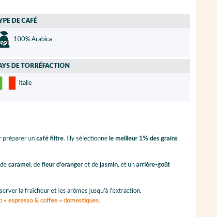
YPE DE CAFÉ
100% Arabica
AYS DE TORRÉFACTION
Italie
r préparer un
café filtre
. Illy sélectionne
le meilleur 1% des grains
 de
caramel
, de
fleur d’oranger
et de
jasmin
, et un
arrière-goût
server la fraîcheur et les arômes jusqu’à l’extraction.
go
« espresso & coffee » domestiques
.