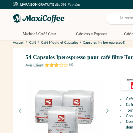
Voir plus
LIVRAISON GRATUITE
dès 39€
Machine à Café à Grain
Cafetières et Expresso
Café e
Accueil
Café
Café Moulu et Capsules
Capsules Illy Iperespresso®
54 Capsules Iperespresso pour café filtre Torr
(
4
)
Café
Café
Torr
Cond
Comp
dom