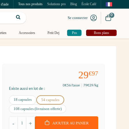
Tous nos produits
Solutions pro
Blog
École Café
 d'aide
0
Se connecter
etien
Accessoires
Petit Dej
Pro
Bons plans
29
€97
0
€56
/tasse
79
€29
/kg
Existe aussi en lot de :
18 capsules
54 capsules
108 capsules (livraison offerte)
-
+
AJOUTER AU PANIER