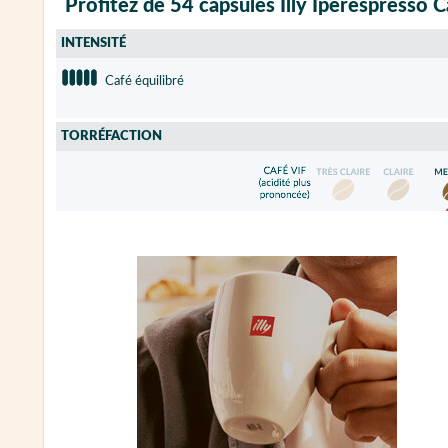
Profitez de 54 capsules Illy Iperespresso Ca
INTENSITÉ
Café équilibré
TORRÉFACTION