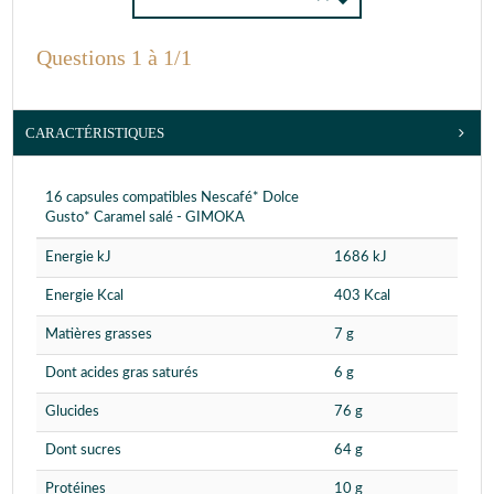
Questions 1 à 1/1
CARACTÉRISTIQUES
16 capsules compatibles Nescafé* Dolce
Gusto* Caramel salé - GIMOKA
Energie kJ
1686 kJ
Energie Kcal
403 Kcal
Matières grasses
7 g
Dont acides gras saturés
6 g
Glucides
76 g
Dont sucres
64 g
Protéines
10 g