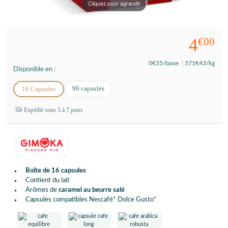
Cliquez pour agrandir
4
€00
0
€25
/tasse
571
€43
/kg
Disponible en :
96 capsules
16 Capsules
Expédié sous 5 à 7 jours
Boîte de 16 capsules
Contient du lait
Arômes de
caramel au beurre salé
Capsules compatibles Nescafé* Dolce Gusto*