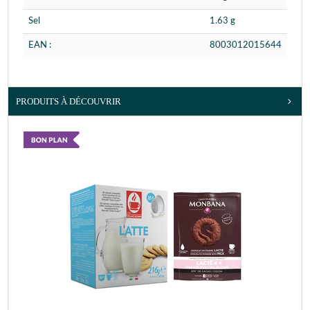
Sel
1.63 g
EAN :
8003012015644
PRODUITS À DÉCOUVRIR