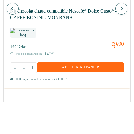
Kit chocolat chaud compatible Nescafé* Dolce Gusto* -
CAFFE BONINI - MONBANA
9
€90
19
€49
/kg
14
€70
Prix de comparaison :
-
+
AJOUTER AU PANIER
100 capsules = Livraison GRATUITE