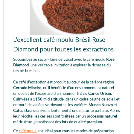
L'excellent café moulu Brésil Rose
Diamond pour toutes les extractions
Succombez au savoir-faire de
Lugat
avec le café moulu
Rose
Diamond
, une véritable invitation à explorer la richesse du
terroir brésilien.
Ce café d’exception est produit au cœur de la célèbre région
Cerrado Mineiro
, où il bénéficie d’un environnement naturel
unique et de l’expertise d’un homme :
Inácio Carlos Urban
.
Cultivées à
1150 m d’altitude
, dans un cadre baigné de soleil et
entouré de vallées verdoyantes, les variétés
Mundo Nuovo
et
Catuaí Jaune
arrivent lentement à une maturité parfaite. Après
leur récolte, les cerises sont traitées par un
processus naturel
méticuleux, garantissant des
lots de qualité premium
.
Ce
café moulu
est
idéal pour tous les modes de préparation