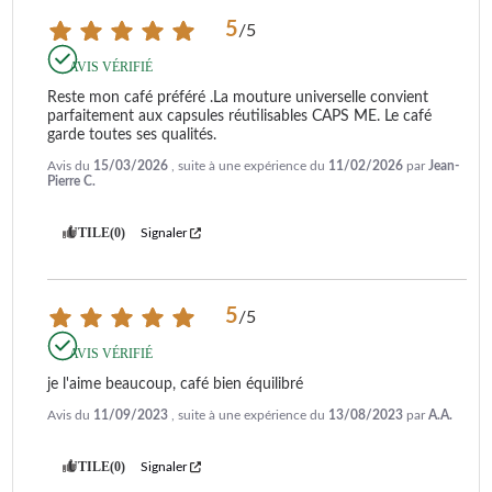
5
/
5
AVIS VÉRIFIÉ
Reste mon café préféré .La mouture universelle convient 
parfaitement aux capsules réutilisables CAPS ME. Le café 
garde toutes ses qualités.
Avis du
15/03/2026
, suite à une expérience du
11/02/2026
par
Jean-
Pierre C.
UTILE
(0)
Signaler
5
/
5
AVIS VÉRIFIÉ
je l'aime beaucoup, café bien équilibré
Avis du
11/09/2023
, suite à une expérience du
13/08/2023
par
A.A.
UTILE
(0)
Signaler