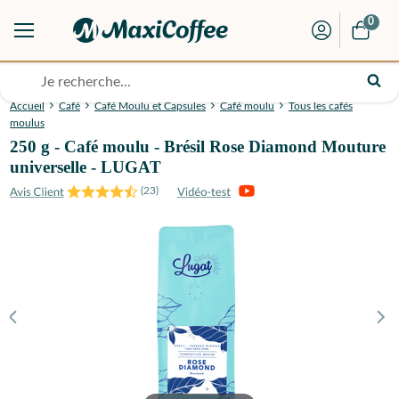
0
Accueil
Café
Café Moulu et Capsules
Café moulu
Tous les cafés
moulus
250 g - Café moulu - Brésil Rose Diamond Mouture
universelle - LUGAT
(
23
)