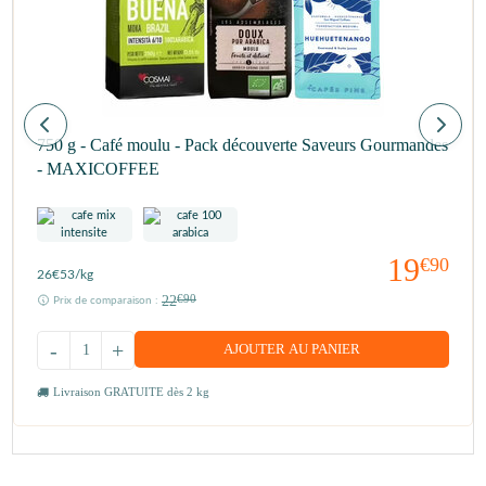
750 g - Café moulu - Pack découverte Saveurs Gourmandes
- MAXICOFFEE
19
€90
26
€53
/kg
22
€90
Prix de comparaison :
-
+
AJOUTER AU PANIER
Livraison GRATUITE dès 2 kg