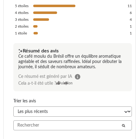
5
étoiles
11
4
étoiles
6
3
étoiles
4
2
étoiles
1
1
étoile
1
Résumé des avis
Ce café moulu du Brésil offre un équilibre aromatique
agréable et des saveurs raffinées. Idéal pour débuter la
journée, il séduit de nombreux amateurs.
Ce résumé est généré par IA
Cela a-t-il été utile ?
Oui
Non
Trier les avis