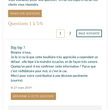
Vous souhaitez poser une question? Un de nos experts ou de nos
clients vous répondra.
POSER UNE QUESTION
Questions 1 à 5/6
1
2
PAGE SUIVANTE
Bip bip ?
Bonjour à tous,
Je lis ici ou là que cette bouilloire très appréciée a cependant un
défaut : elle bipe à la moindre occasion, et de façon très sonore.
Quelqu'un peut-il me confirmer cette information ? Parce que
c'est rédhibitoire pour moi, si c'est le cas.
Merci pour votre contribution à une décision pertinente
(sourire).
le 27 mars 2019
RÉPONDRE À CETTE QUESTION