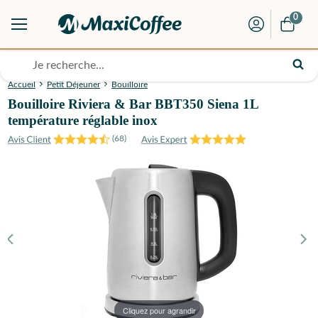
0
Accueil
Petit Déjeuner
Bouilloire
Bouilloire Riviera & Bar BBT350 Siena 1L
température réglable inox
(
68
)
Cliquez pour agrandir