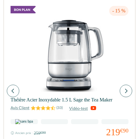
- 15 %
Théière Acier Inoxydable 1.5 L Sage the Tea Maker
(
33
)
219
€90
259
€90
Ancien prix :