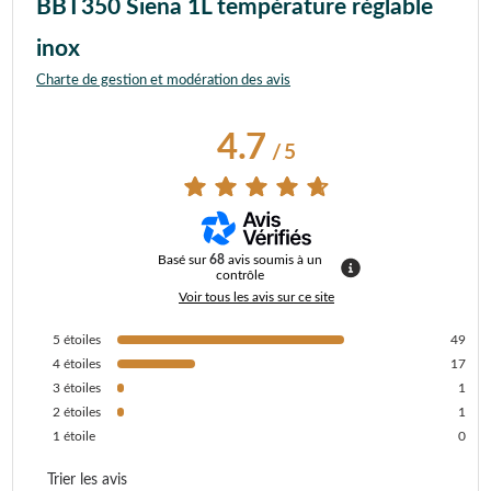
BBT350 Siena 1L température réglable
inox
Charte de gestion et modération des avis
4.7
/
5
Basé sur
68
avis soumis à un
contrôle
Voir tous les avis sur ce site
5
étoiles
49
4
étoiles
17
3
étoiles
1
2
étoiles
1
1
étoile
0
Trier les avis