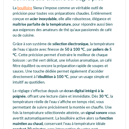
La
bouilloire
Siena s’impose comme un véritable outil de
précision pour toutes vos préparations chaudes. Entièrement
conçue en
acier inoxydable
, elle allie robustesse, élégance et
maîtrise parfaite de la température
, pour répondre aussi bien
aux exigences des amateurs de thé qu’aux passionnés de café
ou de cuisine.
Grâce à son système de
sélection électronique
, la température
de l’eau s’ajuste avec finesse de
50 à 100 °C
, par
paliers de 5
°C
. Cette précision permet d’extraire le meilleur de chaque
boisson : un thé vert délicat, une infusion aromatique, un café
filtre équilibré ou encore la préparation rapide de soupes et
sauces. Une touche dédiée permet également d’accéder
directement à l’
ébullition à 100 °C
, pour un usage simple et
intuitif au quotidien.
Le réglage s’effectue depuis un
écran digital intégré
à la
poignée
, offrant une lecture claire et immédiate. Dès
30 °C
, la
température réelle de l’eau s’affiche en temps réel, vous
permettant de suivre précisément la montée en chauffe. Une
fois la température sélectionnée atteinte, un
signal sonore
vous
avertit automatiquement. La bouilloire active alors sa
fonction
maintien au chaud,
conservant l’eau à température idéale