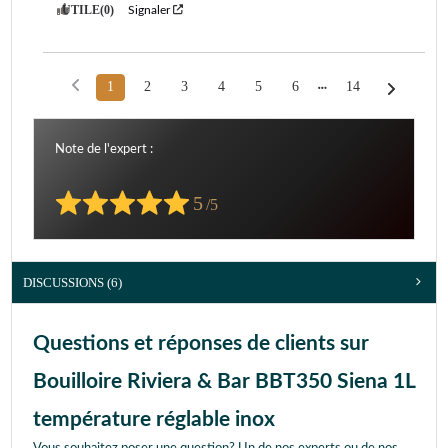
UTILE
(0)
Signaler
1
2
3
4
5
6
14
Note de l'expert :
5
/5
DISCUSSIONS (6)
Questions et réponses de clients sur
Bouilloire Riviera & Bar BBT350 Siena 1L
température réglable inox