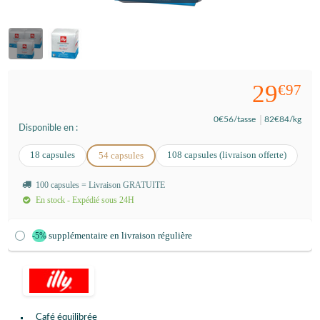
29
€97
0
€56
/tasse
82
€84
/kg
Disponible en :
18 capsules
108 capsules (livraison offerte)
54 capsules
100 capsules = Livraison GRATUITE
En stock - Expédié sous 24H
supplémentaire en livraison régulière
-5%
Café équilibrée