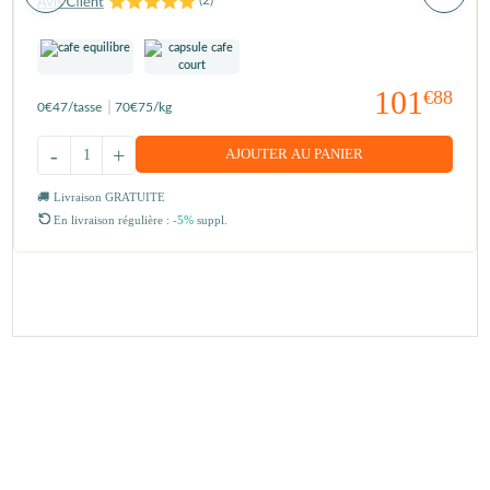
101
€88
0
€47
/tasse
70
€75
/kg
-
+
AJOUTER AU PANIER
Livraison GRATUITE
En livraison régulière :
-5%
suppl.