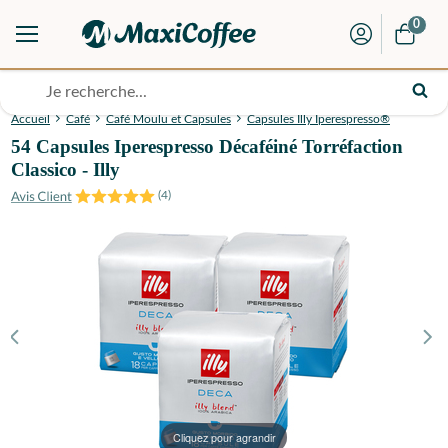
0
Accueil
Café
Café Moulu et Capsules
Capsules Illy Iperespresso®
54 Capsules Iperespresso Décaféiné Torréfaction
Classico - Illy
(
4
)
Cliquez pour agrandir