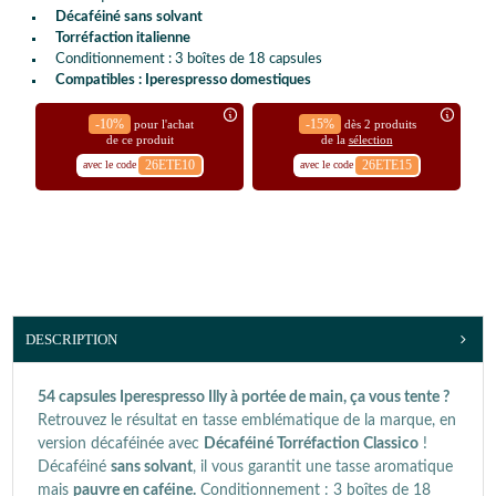
Décaféiné sans solvant
Torréfaction italienne
Conditionnement : 3 boîtes de 18 capsules
Compatibles : Iperespresso domestiques
-10%
-15%
pour l'achat
dès 2 produits
de ce produit
de la
sélection
26ETE10
26ETE15
avec le code
avec le code
DESCRIPTION
54 capsules Iperespresso Illy à portée de main, ça vous tente ?
Retrouvez le résultat en tasse emblématique de la marque, en
version décaféinée avec
Décaféiné Torréfaction Classico
!
Décaféiné
sans solvant
, il vous garantit une tasse aromatique
mais
pauvre en caféine.
Conditionnement : 3 boîtes de 18