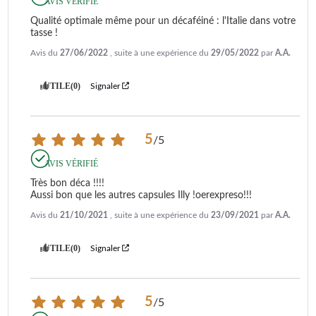
AVIS VÉRIFIÉ
Qualité optimale même pour un décaféiné : l'Italie dans votre 
tasse !
Avis du
27/06/2022
, suite à une expérience du
29/05/2022
par
A.A.
UTILE
(0)
Signaler
5
/
5
AVIS VÉRIFIÉ
Très bon déca !!!!

Aussi bon que les autres capsules Illy !oerexpreso!!!
Avis du
21/10/2021
, suite à une expérience du
23/09/2021
par
A.A.
UTILE
(0)
Signaler
5
/
5