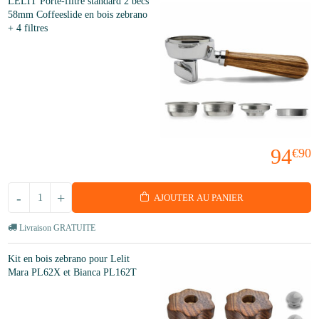
LELIT Porte-filtre standard 2 becs
58mm Coffeeslide en bois zebrano
+ 4 filtres
94
€90
-
+
AJOUTER AU PANIER
Livraison GRATUITE
Kit en bois zebrano pour Lelit
Mara PL62X et Bianca PL162T