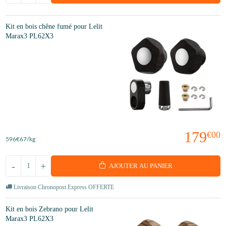
Kit en bois chêne fumé pour Lelit
Marax3 PL62X3
179
€00
596
€67
/kg
-
+
AJOUTER AU PANIER
Livraison Chronopost Express OFFERTE
Kit en bois Zebrano pour Lelit
Marax3 PL62X3