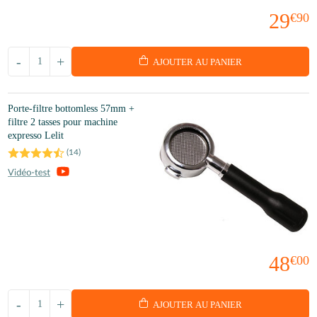
29
€90
-
+
AJOUTER AU PANIER
Porte-filtre bottomless 57mm +
filtre 2 tasses pour machine
expresso Lelit
(
14
)
48
€00
-
+
AJOUTER AU PANIER