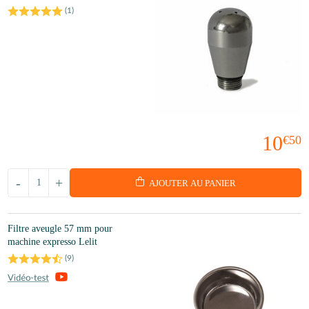
(
1
)
10
€50
-
+
AJOUTER AU PANIER
Filtre aveugle 57 mm pour
machine expresso Lelit
(
9
)