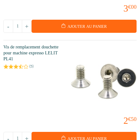
3
€00
-
+
AJOUTER AU PANIER
Vis de remplacement douchette
pour machine expresso LELIT
PL41
(
5
)
2
€50
-
+
AJOUTER AU PANIER