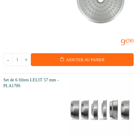
9
€90
-
+
AJOUTER AU PANIER
Set de 6 filtres LELIT 57 mm -
PLA170S