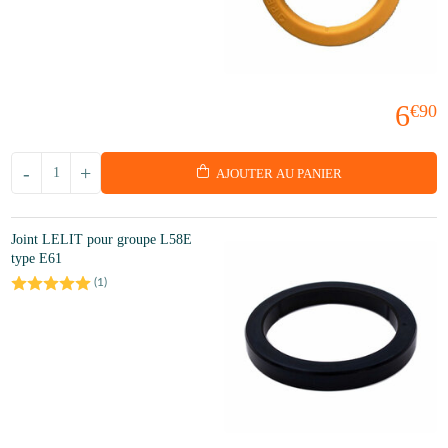
6
€90
-
+
AJOUTER AU PANIER
Joint LELIT pour groupe L58E
type E61
(
1
)