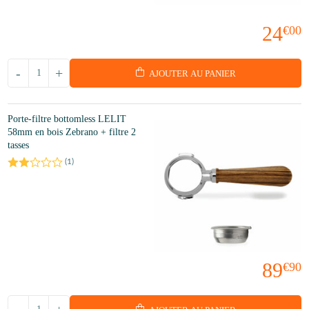
24
€00
-
+
AJOUTER AU PANIER
Porte-filtre bottomless LELIT
58mm en bois Zebrano + filtre 2
tasses
(
1
)
89
€90