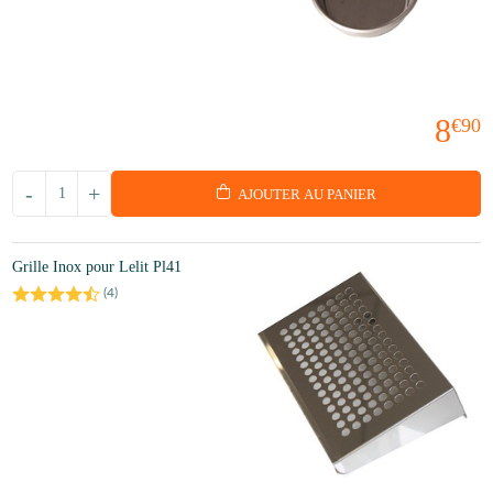
8
€90
-
+
AJOUTER AU PANIER
Grille Inox pour Lelit Pl41
(
4
)