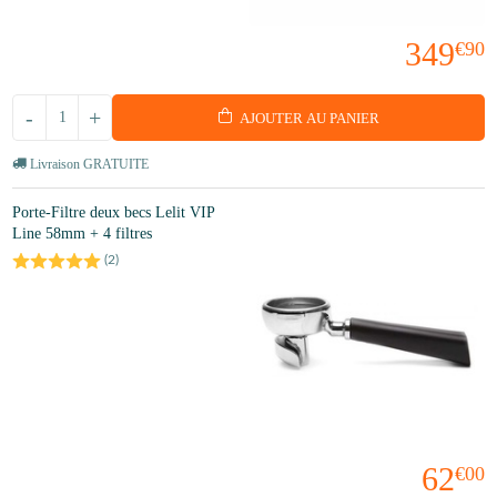
349
€90
-
+
AJOUTER AU PANIER
Livraison GRATUITE
Porte-Filtre deux becs Lelit VIP
Line 58mm + 4 filtres
(
2
)
62
€00