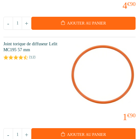
4
€90
-
+
AJOUTER AU PANIER
Joint torique de diffuseur Lelit
MC195 57 mm
(
12
)
1
€90
-
+
AJOUTER AU PANIER