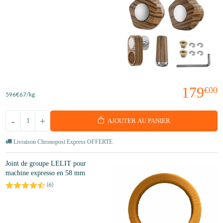
179
€00
596
€67
/kg
-
+
AJOUTER AU PANIER
Livraison Chronopost Express OFFERTE
Joint de groupe LELIT pour
machine expresso en 58 mm
(
6
)