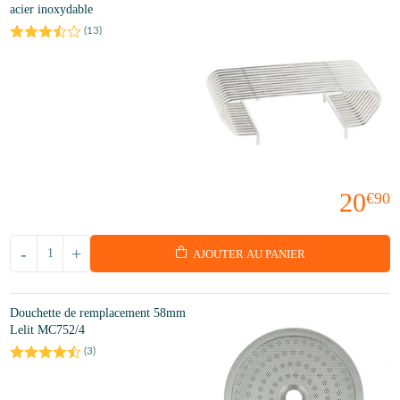
acier inoxydable
(
13
)
20
€90
-
+
AJOUTER AU PANIER
Douchette de remplacement 58mm
Lelit MC752/4
(
3
)