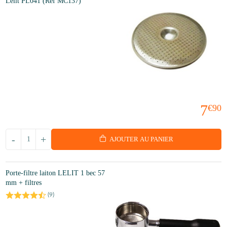
Lelit PL041 (Rèf MC137)
7
€90
-
+
AJOUTER AU PANIER
Porte-filtre laiton LELIT 1 bec 57
mm + filtres
(
9
)