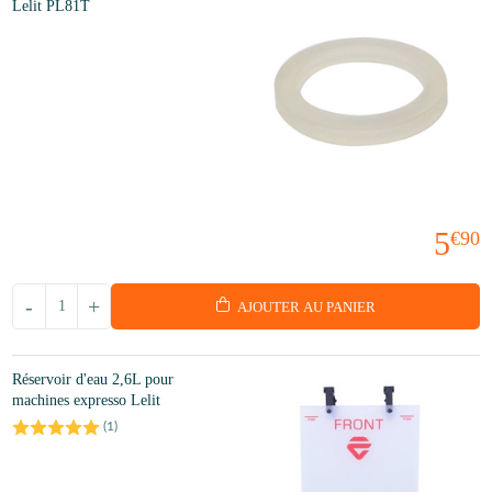
Lelit PL81T
5
€90
-
+
AJOUTER AU PANIER
Réservoir d'eau 2,6L pour
machines expresso Lelit
(
1
)