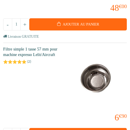
48
€00
-
+
AJOUTER AU PANIER
Livraison GRATUITE
Filtre simple 1 tasse 57 mm pour
machine expresso Lelit/Aircraft
(
2
)
6
€90