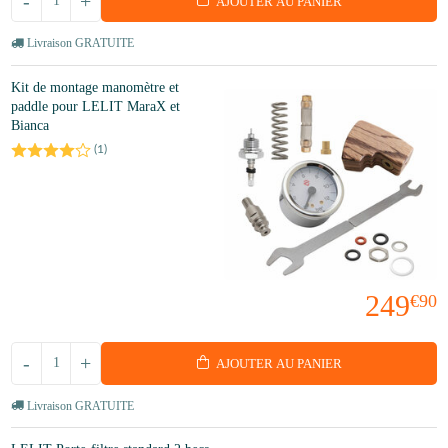
-
+
AJOUTER AU PANIER
Livraison GRATUITE
Kit de montage manomètre et
paddle pour LELIT MaraX et
Bianca
(
1
)
249
€90
-
+
AJOUTER AU PANIER
Livraison GRATUITE