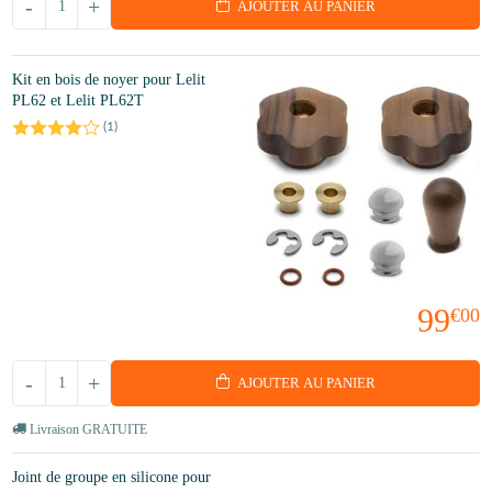
-
+
AJOUTER AU PANIER
Kit en bois de noyer pour Lelit
PL62 et Lelit PL62T
(
1
)
99
€00
-
+
AJOUTER AU PANIER
Livraison GRATUITE
Joint de groupe en silicone pour