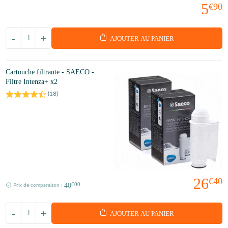
5
€90
-
+
AJOUTER AU PANIER
Cartouche filtrante - SAECO -
Filtre Intenza+ x2
(
18
)
26
€40
40
€00
Prix de comparaison :
-
+
AJOUTER AU PANIER