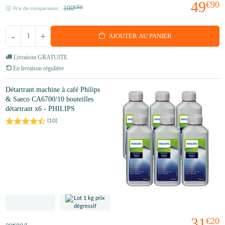
49
€90
100
€80
Prix de comparaison :
-
+
AJOUTER AU PANIER
Livraison GRATUITE
En livraison régulière
Détartrant machine à café Philips
& Saeco CA6700/10 bouteilles
détartrant x6 - PHILIPS
(
10
)
31
€20