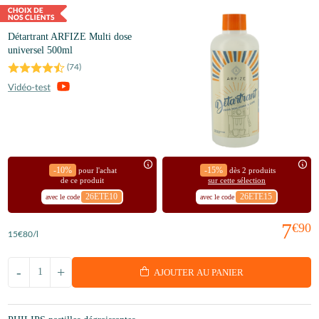
Détartrant ARFIZE Multi dose
universel 500ml
(
74
)
-10%
-15%
pour l'achat
dès 2 produits
de ce produit
sur cette sélection
26ETE10
26ETE15
avec le code
avec le code
7
€90
15
€80
/l
-
+
AJOUTER AU PANIER