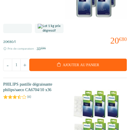
20
€80
20
€80
/l
35
€96
Prix de comparaison :
-
+
AJOUTER AU PANIER
PHILIPS pastille dégraissante
philips/saeco CA6704/10 x36
(
6
)