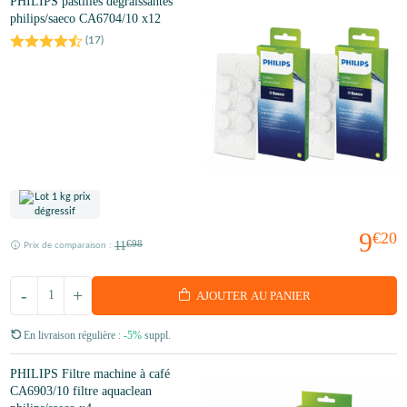
PHILIPS pastilles dégraissantes
philips/saeco CA6704/10 x12
(
17
)
9
€20
11
€98
Prix de comparaison :
-
+
AJOUTER AU PANIER
En livraison régulière :
-5%
suppl.
PHILIPS Filtre machine à café
CA6903/10 filtre aquaclean