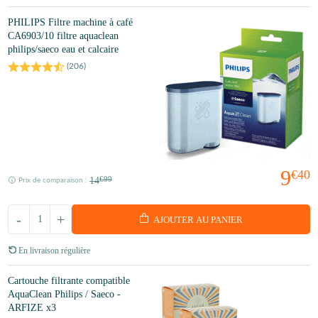
PHILIPS Filtre machine à café
CA6903/10 filtre aquaclean
philips/saeco eau et calcaire
(
206
)
9
€40
14
€99
Prix de comparaison :
-
+
AJOUTER AU PANIER
En livraison régulière
Cartouche filtrante compatible
AquaClean Philips / Saeco -
ARFIZE x3