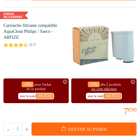
Cartouche filtrante compatible
AquaClean Philips / Saeco -
ARFIZE
(
17
)
-10%
-15%
pour l'achat
dès 2 produits
de ce produit
sur cette sélection
26ETE10
26ETE15
avec le code
avec le code
7
€90
-
+
AJOUTER AU PANIER