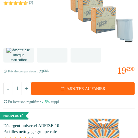
(
7
)
19
€90
23
€85
Prix de comparaison :
-
+
AJOUTER AU PANIER
En livraison régulière :
-15%
suppl.
Détergent universel ARFIZE 10
Pastilles nettoyage groupe café