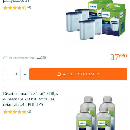
philips/saeco x4
(
4
)
37
€80
59
€90
Prix de comparaison :
-
+
AJOUTER AU PANIER
Détartrant machine à café Philips
& Saeco CA6700/10 bouteilles
détartrant x4 - PHILIPS
(
1
)