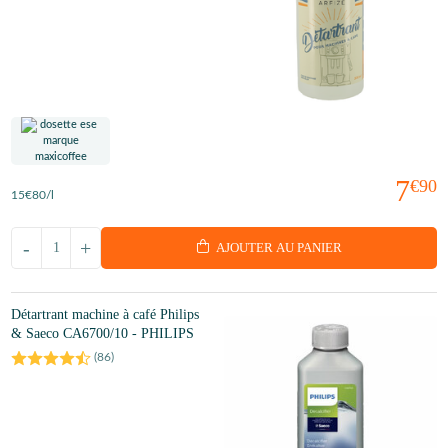
7
€90
15
€80
/l
-
+
AJOUTER AU PANIER
Détartrant machine à café Philips
& Saeco CA6700/10 - PHILIPS
(
86
)