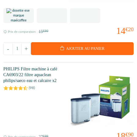
14
€20
15
€90
Prix de comparaison :
-
+
AJOUTER AU PANIER
PHILIPS Filtre machine à café
CA6903/22 filtre aquaclean
philips/saeco eau et calcaire x2
(
98
)
18
€90
27
€99
Prix de comparaison :