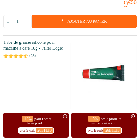
9
€50
-
+
AJOUTER AU PANIER
Tube de graisse silicone pour
machine à café 10g - Filter Logic
(
28
)
-10%
-15%
pour l'achat
dès 2 produits
de ce produit
sur cette sélection
26ETE10
26ETE15
avec le code
avec le code