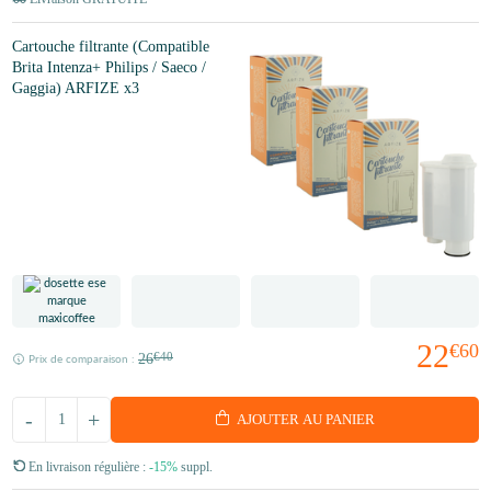
Cartouche filtrante (Compatible
Brita Intenza+ Philips / Saeco /
Gaggia) ARFIZE x3
22
€60
26
€40
Prix de comparaison :
-
+
AJOUTER AU PANIER
En livraison régulière :
-15%
suppl.