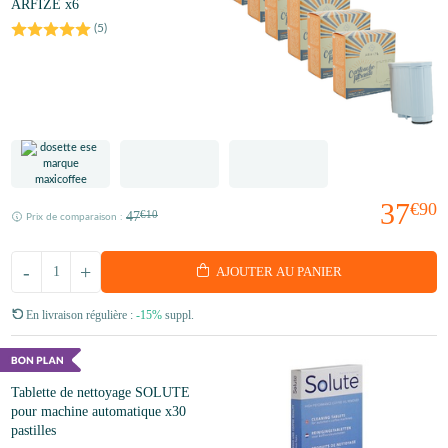
ARFIZE x6
(
5
)
37
€90
47
€10
Prix de comparaison :
-
+
AJOUTER AU PANIER
En livraison régulière :
-15%
suppl.
Tablette de nettoyage SOLUTE
pour machine automatique x30
pastilles