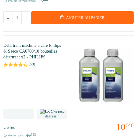
23
€70
Prix de comparaison :
-
+
AJOUTER AU PANIER
Détartrant machine à café Philips
& Saeco CA6700/10 bouteilles
détartrant x2 - PHILIPS
(
53
)
10
€40
20
€80
/l
10
€42
Ancien prix :