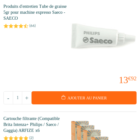
Produits d'entretien Tube de graisse
5gr pour machine expresso Saeco -
SAECO
(
66
)
13
€92
-
+
AJOUTER AU PANIER
Cartouche filtrante (Compatible
Brita Intenza+ Philips / Saeco /
Gaggia) ARFIZE x6
(
2
)