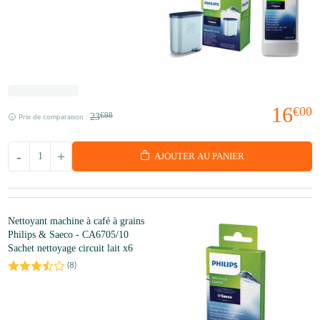
16
€00
23
€98
Prix de comparaison :
-
+
AJOUTER AU PANIER
Nettoyant machine à café à grains
Philips & Saeco - CA6705/10
Sachet nettoyage circuit lait x6
(
8
)