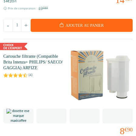
14
€20
/l
15
€80
Prix de comparaison :
-
+
AJOUTER AU PANIER
Cartouche filtrante (Compatible
Brita Intenza+ PHILIPS/ SAECO/
GAGGIA) ARFIZE
(
4
)
8
€90