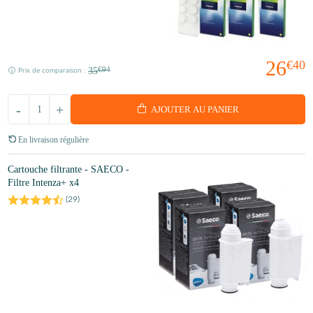
26
€40
35
€94
Prix de comparaison :
-
+
AJOUTER AU PANIER
En livraison régulière
Cartouche filtrante - SAECO -
Filtre Intenza+ x4
(
29
)