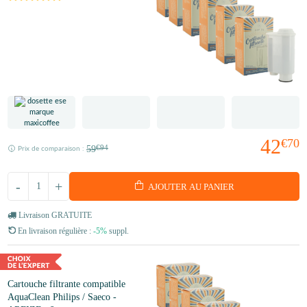
42
€70
59
€94
Prix de comparaison :
-
+
AJOUTER AU PANIER
Livraison GRATUITE
En livraison régulière :
-5%
suppl.
Cartouche filtrante compatible
AquaClean Philips / Saeco -