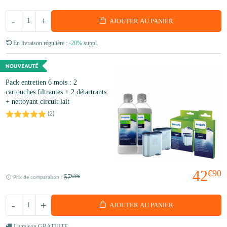
-
+
AJOUTER AU PANIER
En livraison régulière :
-20%
suppl.
Pack entretien 6 mois : 2
cartouches filtrantes + 2 détartrants
+ nettoyant circuit lait
(
2
)
42
€90
57
€86
Prix de comparaison :
-
+
AJOUTER AU PANIER
Livraison GRATUITE