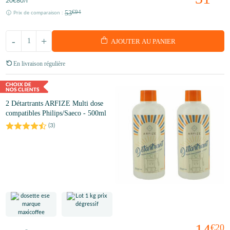
20
€80
/l
53
€94
Prix de comparaison :
-
+
AJOUTER AU PANIER
En livraison régulière
2 Détartrants ARFIZE Multi dose
compatibles Philips/Saeco - 500ml
(
3
)
14
€20