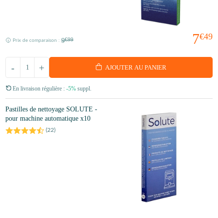
7
€49
9
€99
Prix de comparaison :
-
+
AJOUTER AU PANIER
En livraison régulière :
-5%
suppl.
Pastilles de nettoyage SOLUTE -
pour machine automatique x10
(
22
)