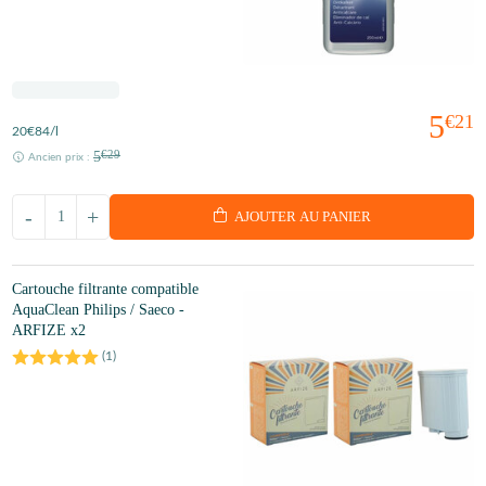
5
€21
20
€84
/l
5
€29
Ancien prix :
-
+
AJOUTER AU PANIER
Cartouche filtrante compatible
AquaClean Philips / Saeco -
ARFIZE x2
(
1
)