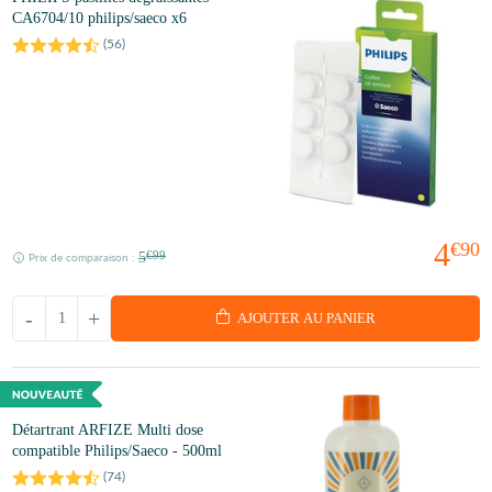
CA6704/10 philips/saeco x6
(
56
)
4
€90
5
€99
Prix de comparaison :
-
+
AJOUTER AU PANIER
Détartrant ARFIZE Multi dose
compatible Philips/Saeco - 500ml
(
74
)