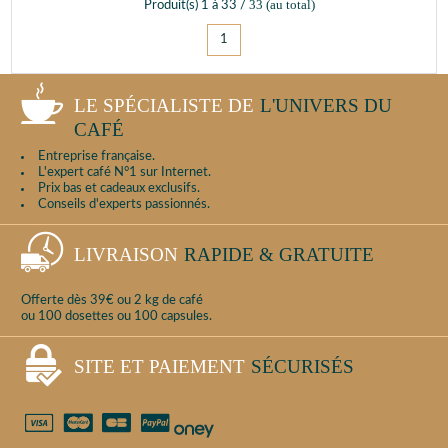
33
(au total)
Produit(s)
1
à
33
/
1
LE SPÉCIALISTE DE
L'UNIVERS DU
CAFÉ
Entreprise française.
L'expert café N°1 sur Internet.
Prix bas et cadeaux exclusifs.
Conseils d'experts passionnés.
LIVRAISON
RAPIDE & GRATUITE
Offerte dès 39€ ou 2 kg de café
ou 100 dosettes ou 100 capsules.
SITE ET PAIEMENT
SÉCURISÉS