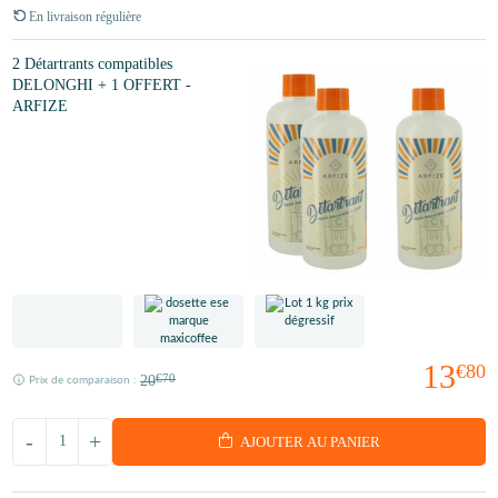
En livraison régulière
2 Détartrants compatibles
DELONGHI + 1 OFFERT -
ARFIZE
13
€80
20
€70
Prix de comparaison :
-
+
AJOUTER AU PANIER