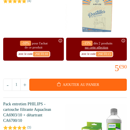
(
4
)
-10%
-15%
pour l'achat
dès 2 produits
de ce produit
sur cette sélection
26ETE10
26ETE15
avec le code
avec le code
5
€90
-
+
AJOUTER AU PANIER
Pack entretien PHILIPS -
cartouche filtrante Aquaclean
CA6903/10 + détartrant
CA6700/10
(
5
)