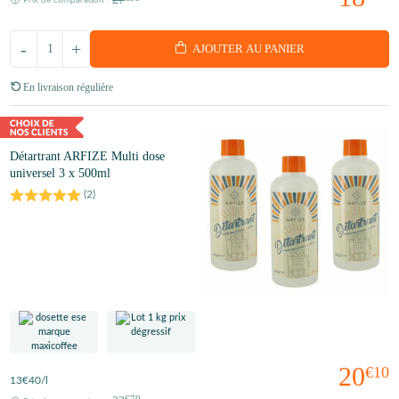
-
+
AJOUTER AU PANIER
En livraison régulière
Détartrant ARFIZE Multi dose
universel 3 x 500ml
(
2
)
20
€10
13
€40
/l